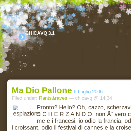
CHICAVQ 3.1
Ma Dio Pallone
6 Luglio 2006
Filed under:
Rants&raves
— chicavq @ 14:34
Pronto? Hello? Oh, cazzo, scherzav
S C H E R Z A N D O, non Ã¨ vero ch
me e i francesi, io odio la francia, o
i croissant, odio il festival di cannes e la croise