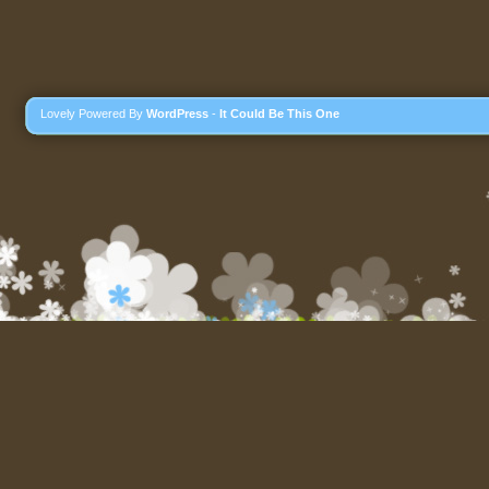
Lovely Powered By
WordPress
-
It Could Be This One