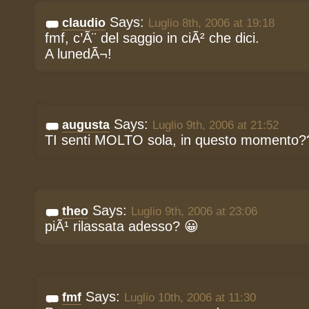
Says:
claudio
Luglio 8th, 2006 at 19:18
fmf, c’Ã¨ del saggio in ciÃ² che dici.
A lunedÃ¬!
Says:
augusta
Luglio 9th, 2006 at 21:52
TI senti MOLTO sola, in questo momento?
Says:
theo
Luglio 9th, 2006 at 23:06
piÃ¹ rilassata adesso? 😀
Says:
fmf
Luglio 10th, 2006 at 11:30