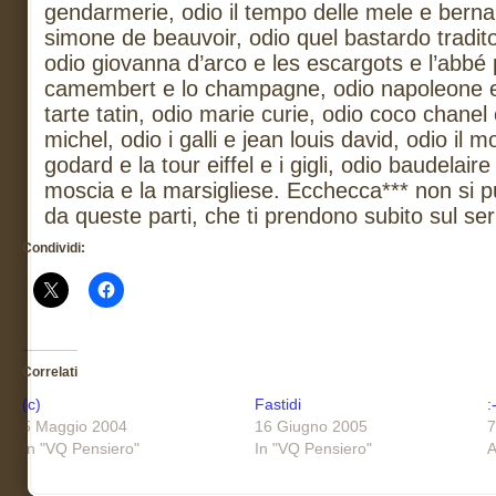
gendarmerie, odio il tempo delle mele e berna
simone de beauvoir, odio quel bastardo tradito
odio giovanna d’arco e les escargots e l’abbé p
camembert e lo champagne, odio napoleone e 
tarte tatin, odio marie curie, odio coco chanel
michel, odio i galli e jean louis david, odio il 
godard e la tour eiffel e i gigli, odio baudelair
moscia e la marsigliese. Ecchecca*** non si p
da queste parti, che ti prendono subito sul ser
Condividi:
Correlati
(c)
Fastidi
:
5 Maggio 2004
16 Giugno 2005
7
In "VQ Pensiero"
In "VQ Pensiero"
A