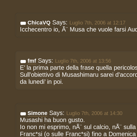
Says:
ChicaVQ
Luglio 7th, 2006 at 12:17
Icchecentro io, Ã¨ Musa che vuole farsi Au
Says:
fmf
Luglio 7th, 2006 at 13:56
E’ la prima parte della frase quella pericolo
Sull’obiettivo di Musashimaru sarei d’acco
da lunedi’ in poi.
Says:
Simone
Luglio 7th, 2006 at 14:30
Musashi ha buon gusto.
Io non mi esprimo, nÃ¨ sul calcio, nÃ¨ sulla
Franc*si (o sulle Franc*si) fino a Domenica 