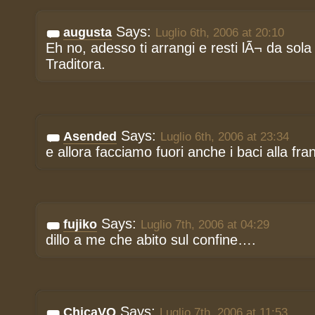
Says:
augusta
Luglio 6th, 2006 at 20:10
Eh no, adesso ti arrangi e resti lÃ¬ da sola 
Traditora.
Says:
Asended
Luglio 6th, 2006 at 23:34
e allora facciamo fuori anche i baci alla fr
Says:
fujiko
Luglio 7th, 2006 at 04:29
dillo a me che abito sul confine….
Says:
ChicaVQ
Luglio 7th, 2006 at 11:53