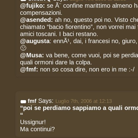
@fujiko:
se Ã¨ confine marittimo almeno ha
compensazioni.
@asended:
ah no, questo poi no. Visto ch
chiamato “bacio fiorentino”, non vorrei mai f
amici toscani. I baci restano.
@augusta
: ennÃ¹, dai, i francesi no, giuro
🙁
@Musa:
va bene, come vuoi, poi se perd
quali ormoni dare la colpa.
@fmf:
non so cosa dire, non ero in me :-/
Says:
fmf
Luglio 7th, 2006 at 12:13
“poi se perdiamo sappiamo a quali ormo
“
Ussignur!
Ma continui?