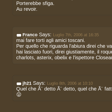
Porterebbe sfiga.
Au revoir.
Says:
Franco
Luglio 7th, 2006 at 16:35
mai fare torti agli amici toscani.
Per quello che riguarda l’abiura direi che 
hai lasciato fuori, direi giustiamente, il roque
charlots, asterix, obelix e l’ispettore Closea
Says:
jh21
Luglio 8th, 2006 at 10:10
Quel che Ã¨ detto Ã¨ detto, quel che Ã¨ fatt
😛