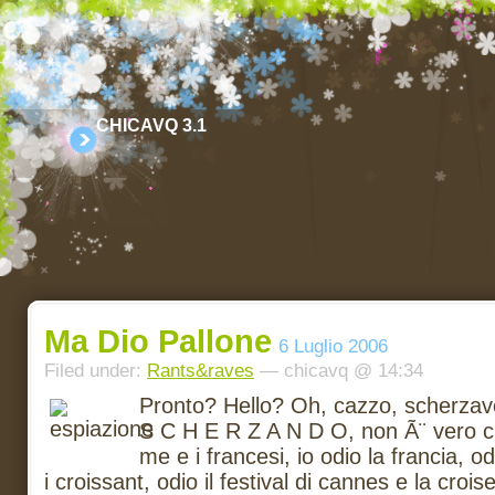
CHICAVQ 3.1
Ma Dio Pallone
6 Luglio 2006
Filed under:
Rants&raves
— chicavq @ 14:34
Pronto? Hello? Oh, cazzo, scherzav
S C H E R Z A N D O, non Ã¨ vero ch
me e i francesi, io odio la francia, o
i croissant, odio il festival di cannes e la croise