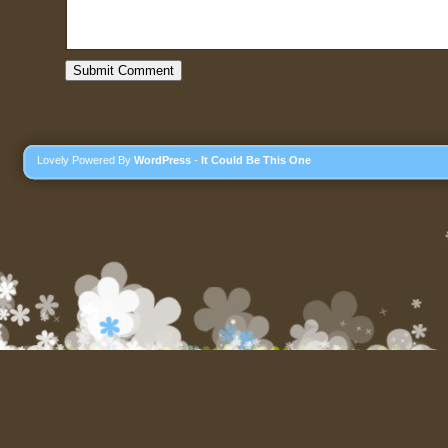
Lovely Powered By
WordPress
-
It Could Be This One