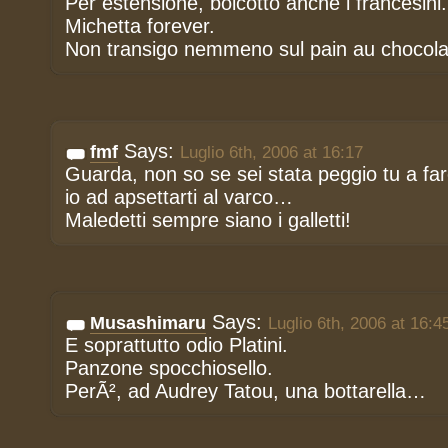
Per estensione, boicotto anche i francesini.
Michetta forever.
Non transigo nemmeno sul pain au chocola
Says:
fmf
Luglio 6th, 2006 at 16:17
Guarda, non so se sei stata peggio tu a far
io ad apsettarti al varco…
Maledetti sempre siano i galletti!
Says:
Musashimaru
Luglio 6th, 2006 at 16:4
E soprattutto odio Platini.
Panzone spocchiosello.
PerÃ², ad Audrey Tatou, una bottarella…