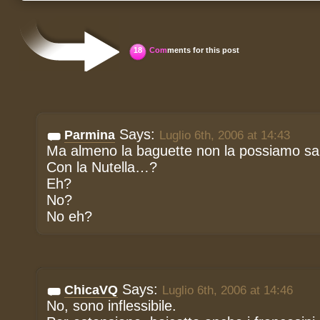
18
Com
ments for this post
Says:
Parmina
Luglio 6th, 2006 at 14:43
Ma almeno la baguette non la possiamo sa
Con la Nutella…?
Eh?
No?
No eh?
Says:
ChicaVQ
Luglio 6th, 2006 at 14:46
No, sono inflessibile.