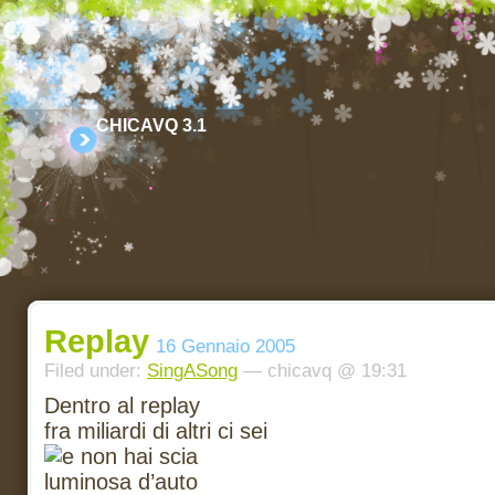
CHICAVQ 3.1
Replay
16 Gennaio 2005
Filed under:
SingASong
— chicavq @ 19:31
Dentro al replay
fra miliardi di altri ci sei
e non hai scia
luminosa d’auto