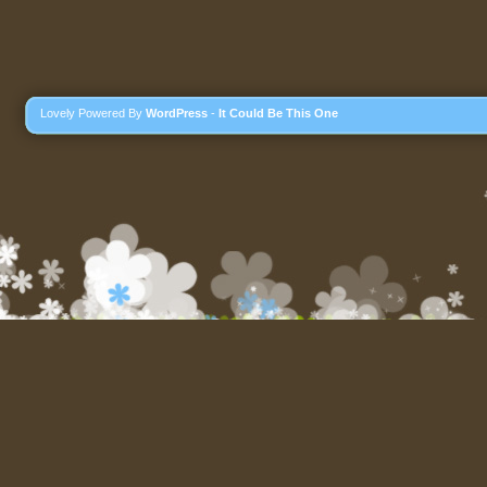
Lovely Powered By
WordPress
-
It Could Be This One