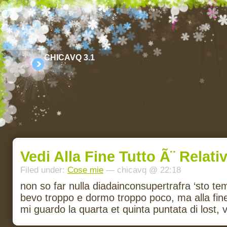
CHICAVQ 3.1
Vedi Alla Fine Tutto Ã¨ Relati
Filed under:
Cose mie
— chicavq @ 22:18
non so far nulla diadainconsupertrafra ‘sto tem
bevo troppo e dormo troppo poco, ma alla fine
mi guardo la quarta et quinta puntata di lost, 