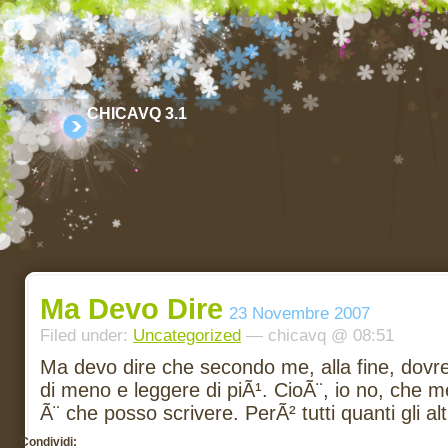
CHICAVQ 3.1
Ma Devo Dire
23 Novembre 2007
Filed under:
Uncategorized
— chicavq @ 08:51
Ma devo dire che secondo me, alla fine, dovre
di meno e leggere di piÃ¹. CioÃ¨, io no, che 
Ã¨ che posso scrivere. PerÃ² tutti quanti gli alt
Condividi: