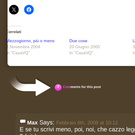
Correlati
Mezzogiorno, più o meno
Due cose
U
3 Novembre 2004
20 Giugno 2005
3
In "CasaVQ"
In "CasaVQ"
I
2
Com
ments for this post
Says:
Max
Febbraio 6th, 2008 at 10:12
E se tu scrivi meno, poi, noi, che cazzo leg