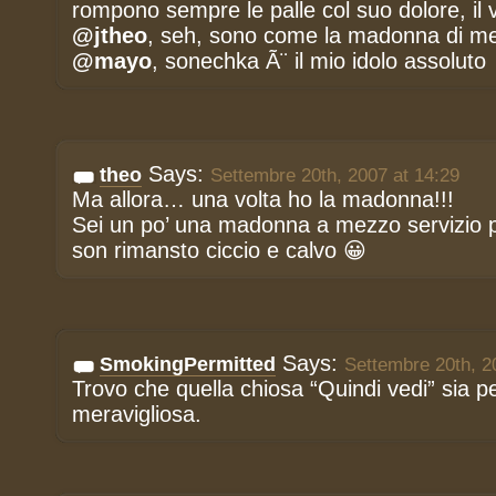
rompono sempre le palle col suo dolore, il v
@jtheo
, seh, sono come la madonna di me
@mayo
, sonechka Ã¨ il mio idolo assoluto
Says:
theo
Settembre 20th, 2007 at 14:29
Ma allora… una volta ho la madonna!!!
Sei un po’ una madonna a mezzo servizio 
son rimansto ciccio e calvo 😀
Says:
SmokingPermitted
Settembre 20th, 2
Trovo che quella chiosa “Quindi vedi” sia pe
meravigliosa.