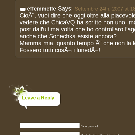
Says:
effemmeffe
Settembre 24th, 2007 at 1
CioÃ¨, vuoi dire che oggi oltre alla piacevol
vedere che ChicaVQ ha scritto non uno, 
post dall’ultima volta che ho controllaro l’
anche che Sonechka esiste ancora?
Mamma mia, quanto tempo Ã¨ che non la 
Fossero tutti cosÃ¬ i lunedÃ¬!
Leave a Reply
Name (required)