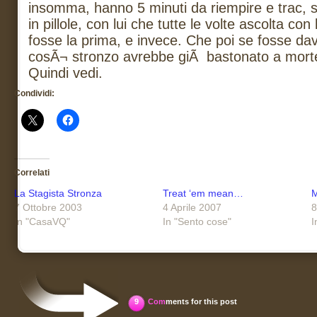
insomma, hanno 5 minuti da riempire e trac, sc
in pillole, con lui che tutte le volte ascolta co
fosse la prima, e invece. Che poi se fosse d
cosÃ¬ stronzo avrebbe giÃ bastonato a morte
Quindi vedi.
Condividi:
Correlati
La Stagista Stronza
Treat ‘em mean…
M
7 Ottobre 2003
4 Aprile 2007
8
In "CasaVQ"
In "Sento cose"
I
9
Com
ments for this post