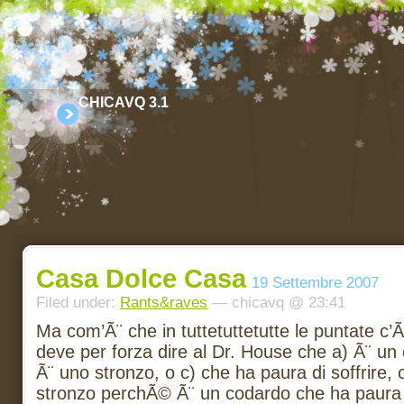
CHICAVQ 3.1
Casa Dolce Casa
19 Settembre 2007
Filed under:
Rants&raves
— chicavq @ 23:41
Ma com’Ã¨ che in tuttetuttetutte le puntate c’
deve per forza dire al Dr. House che a) Ã¨ un
Ã¨ uno stronzo, o c) che ha paura di soffrire,
stronzo perchÃ© Ã¨ un codardo che ha paura d