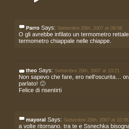
Says:
Parro
Settembre 20th, 2007 at 09:56
O gli avrebbe infilato un termometro rettale
termometro chiappale nelle chiappe.
Says:
theo
Settembre 20th, 2007 at 10:21
Non sapevo che fare, ero nell’oscurita… o
parlato! 🙂
Felice di risentirti
Says:
mayoral
Settembre 20th, 2007 at 10:35
a volte ritornano. tra te e Ssnechka bisogn