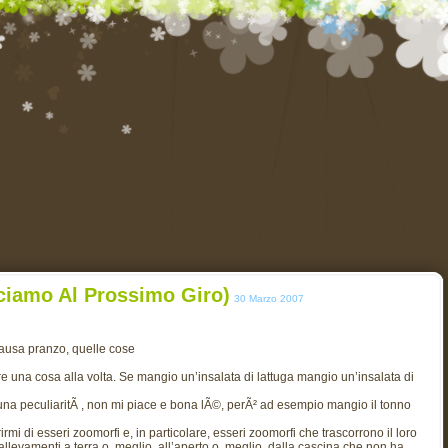
cciamo Al Prossimo Giro)
30 Marzo 2007
pausa pranzo, quelle cose
e una cosa alla volta. Se mangio un’insalata di lattuga mangio un’insalata di
na peculiaritÃ , non mi piace e bona lÃ©, perÃ² ad esempio mangio il tonno
 di esseri zoomorfi e, in particolare, esseri zoomorfi che trascorrono il loro
levamenti a terra o, meglio, all’aperto o, meglio, dalla cascina che non ha