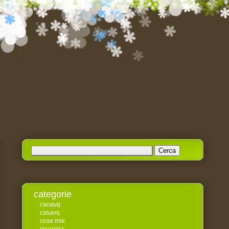
Ricerca
per:
categorie
canavq
casavq
cose mie