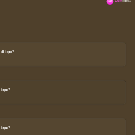
10
Com
ments
 di topo?
 topo?
 topo?