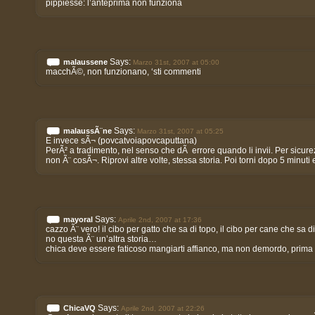
pippiesse: l’anteprima non funziona
Says:
malaussene
Marzo 31st, 2007 at 05:00
macchÃ©, non funzionano, ‘sti commenti
Says:
malaussÃ¨ne
Marzo 31st, 2007 at 05:25
E invece sÃ¬ (povcatvoiapovcaputtana)
PerÃ² a tradimento, nel senso che dÃ errore quando li invii. Per sicurezz
non Ã¨ cosÃ¬. Riprovi altre volte, stessa storia. Poi torni dopo 5 minuti e i
Says:
mayoral
Aprile 2nd, 2007 at 17:36
cazzo Ã¨ vero! il cibo per gatto che sa di topo, il cibo per cane che sa d
no questa Ã¨ un’altra storia…
chica deve essere faticoso mangiarti affianco, ma non demordo, prima o
Says:
ChicaVQ
Aprile 2nd, 2007 at 22:26