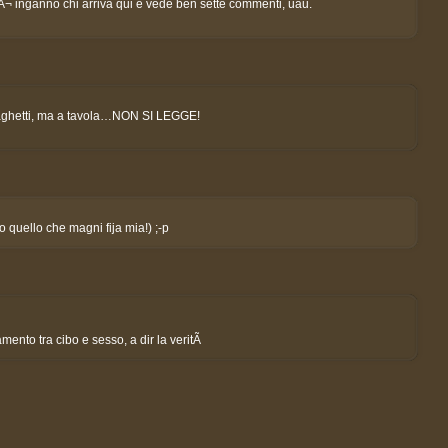
sÃ¬ inganno chi arriva qui e vede ben sette commenti, uau.
li spaghetti, ma a tavola…NON SI LEGGE!
o quello che magni fija mia!) ;-p
mento tra cibo e sesso, a dir la veritÃ