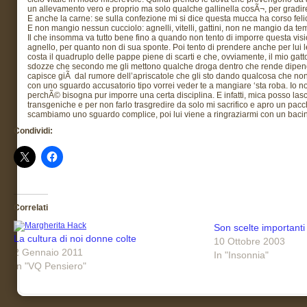
un allevamento vero e proprio ma solo qualche gallinella cosÃ¬, per gradir
E anche la carne: se sulla confezione mi si dice questa mucca ha corso felice
E non mangio nessun cucciolo: agnelli, vitelli, gattini, non ne mangio da 
Il che insomma va tutto bene fino a quando non tento di imporre questa visione
agnello, per quanto non di sua sponte. Poi tento di prendere anche per lui l
costa il quadruplo delle pappe piene di scarti e che, ovviamente, il mio gatto
sdozze che secondo me gli mettono qualche droga dentro che rende dipendent
capisce giÃ dal rumore dell’apriscatole che gli sto dando qualcosa che non 
con uno sguardo accusatorio tipo vorrei veder te a mangiare ‘sta roba. Io n
perchÃ© bisogna pur imporre una certa disciplina. E infatti, mica posso lasci
transgeniche e per non farlo trasgredire da solo mi sacrifico e apro un pac
scambiamo uno sguardo complice, poi lui viene a ringraziarmi con un bacino 
Condividi:
Correlati
Son scelte importanti
La cultura di noi donne colte
10 Ottobre 2003
2 Gennaio 2011
In "Insonnia"
In "VQ Pensiero"