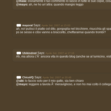
@mala:
ovviamente il tuo commento lo lascio in tutte le sue copie, co
@mayo:
ah, ne ho un’altra: quando mangio leggo
Says:
mayoral
Aprile 3rd, 2007 at 15:03
ah, no! pulisci il piatto col dito, gorgoglia nel bicchiere, risucchia g
ps se sesso e cibo vanno a braccetto, cheffaraimai quando trombi?
Says:
Ubikindred
Aprile 3rd, 2007 at 17:16
Ah, ma allora c’Ã¨ ancora vita in questo blog (anche se al lumicino, vist
Says:
ChicaVQ
Aprile 3rd, 2007 at 20:46
@ubi:
lo faccio solo per il mio gatto, sia ben chiaro
@mayo:
leggere a tavola Ã¨ meraviglioso, e non ho mai colto il collega