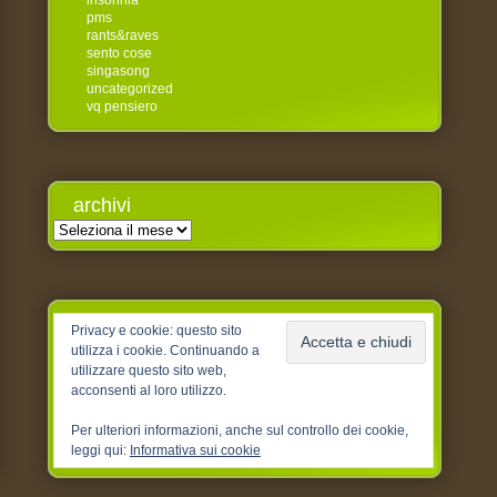
insonnia
pms
rants&raves
sento cose
singasong
uncategorized
vq pensiero
archivi
Archivi
Privacy e cookie: questo sito
utilizza i cookie. Continuando a
utilizzare questo sito web,
acconsenti al loro utilizzo.
Per ulteriori informazioni, anche sul controllo dei cookie,
leggi qui:
Informativa sui cookie