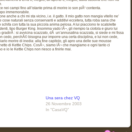
e.
 nei campi fino all’istante prima di morire io son piÃ¹ contenta.
tempo immemorabile.
 anche a chi mi sta vicino, i.e. il gatto. Il mio gatto non mangia vitello ne’
e cose naturali senza conservanti e additivi eccetera, tutta roba sana che
 schifa con tutta la sua piccola anima pelosa. A lui piacciono le scatolette
i, tipo Burger King. Insomma vado lÃ¬, gli riempio la ciotola e giuro lui
gradirÃ : si avvicina scazzato, dÃ un’annusatina scazzata, si siede e mi fissa
on cedo, perchÃ© bisogna pur imporre una certa disciplina, e lui non cede,
arlo morire di inedia: alla fine capitolo, gli apro una delle sue mousse
chetto di Kettle Chips. CosÃ¬, siamo lÃ¬ che mangiamo e ogni tanto ci
e io le Kettle Chips non riesco a finirle mai.
Una sera chez VQ
26 Novembre 2003
In "CasaVQ"