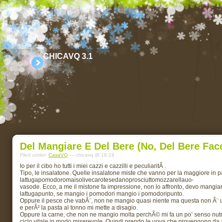
CHICAVQ 3.1
Del Mangiare E Del Bere (no, Del Bere Fa
Filed under:
CasaVQ
— chicavq @ 18:19
Io per il cibo ho tutti i miei cazzi e cazzilli e peculiaritÃ .
Tipo, le insalatone. Quelle insalatone miste che vanno per la maggiore in 
lattugapomodoromaisolivecarotesedanoprosciuttomozzarellauo-
vasode. Ecco, a me il mistone fa impressione, non lo affronto, devo mangiar
lattugapunto, se mangio i pomodori mangio i pomodoripunto.
Oppure il pesce che vabÃ¨, non ne mangio quasi niente ma questa non Ã¨ u
e perÃ² la pasta al tonno mi mette a disagio.
Oppure la carne, che non ne mangio molta perchÃ© mi fa un po’ senso nutrirmi
ciclo vitale in modo miserevole. Quindi prendo le uova che provengono da al