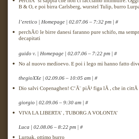
PerchÃ¨ si sappia che non ci facciamo intimidire. Ogg
B & O, e poi birra Carlsberg, wurstel Tulip, burro Lurp
l’eretico | Homepage | 02.07.06 – 7:32 pm | #
perchÃ© le birre danesi faranno pure schifo, ma sempr
decapitati
guido v. | Homepage | 02.07.06 – 7:22 pm | #
No al nuovo medioevo. E poi i lego mi hanno fatto div
thegioXXe | 02.09.06 – 10:05 am | #
Dio salvi Copenaghen! C’Ã¨ piÃ¹ figa lÃ , che in cittÃ 
giorgio | 02.09.06 – 9:30 am | #
VIVA LA LIBERTA’ , TUBORG A VOLONTA’
Luca | 02.08.06 – 8:22 pm | #
Lurpak. ottimo burro