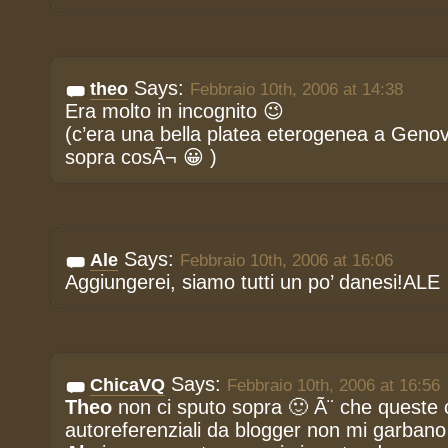
Says:
theo
Febbraio 10th, 2006 at 14:38
Era molto in incognito 😉
(c’era una bella platea eterogenea a Genov
sopra cosÃ¬ 😀 )
Says:
Ale
Febbraio 10th, 2006 at 16:06
Aggiungerei, siamo tutti un po’ danesi!ALE
Says:
ChicaVQ
Febbraio 10th, 2006 at 16:56
Theo
non ci sputo sopra 🙂 Ã¨ che queste
autoreferenziali da blogger non mi garbano