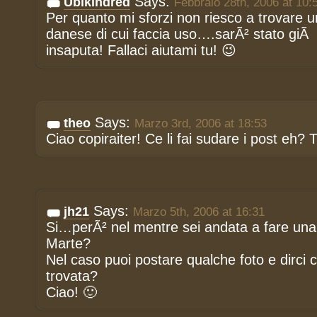
Says:
Ubikindred
Febbraio 28th, 2006 at 10:
Per quanto mi sforzi non riesco a trovare u
danese di cui faccia uso….sarÃ² stato giÃ 
insaputa! Fallaci aiutami tu! 😉
Says:
theo
Marzo 3rd, 2006 at 18:53
Ciao copiraiter! Ce li fai sudare i post eh?
Says:
jh21
Marzo 5th, 2006 at 16:31
Si…perÃ² nel mentre sei andata a fare un
Marte?
Nel caso puoi postare qualche foto e dirci c
trovata?
Ciao! 🙂