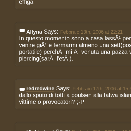
effiga
Says:
Allyna
Febbraio 13th, 2006 at 22:21
In questo momento sono a casa lassÃ¹ perÃ
venire giÃ¹ e fermarmi almeno una sett(pos
portatile) perchÃ¨ mi Ã¨ venuta una pazza v
piercing(sarÃ l’etÃ ).
Says:
redredwine
Febbraio 17th, 2006 at 15:
dallo sputo di totti a poulsen alla fatwa isl
vittime o provocatori? ;-P