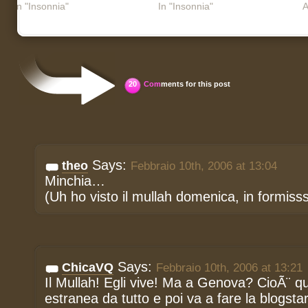
In "Insonnia"
In "Insonnia"
A
20
Com
ments for this post
Says:
theo
Febbraio 10th, 2006 at 13:04
Minchia…
(Uh ho visto il mullah domenica, in formiss
Says:
ChicaVQ
Febbraio 10th, 2006 at 13:21
Il Mullah! Egli vive! Ma a Genova? CioÃ¨ qu
estranea da tutto e poi va a fare la blogst