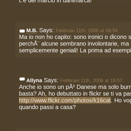
c’è del marcio in danimarca!
Says:
M.B.
Febbraio 11th, 2006 at 08:54
Ma io non ho capito: sono ironici o dicono s
perchÃ¨ alcune sembrano involontarie, ma 
semplicemente geniali! La prima ad esempio
Says:
Allyna
Febbraio 11th, 2006 at 19:57
Anche io sono un pÃ² Danese ma solo burro 
basta? Ah, ho debuttato in flickr se ti va p
http://www.flickr.com/photos/k16cat
. Ho vog
quando passi a casa?