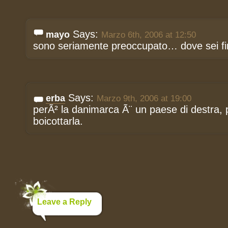
Says:
mayo
Marzo 6th, 2006 at 12:50
sono seriamente preoccupato… dove sei fi
Says:
erba
Marzo 9th, 2006 at 19:00
perÃ² la danimarca Ã¨ un paese di destra
boicottarla.
Leave a Reply