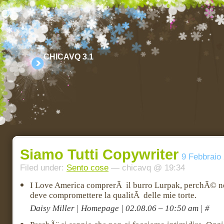
CHICAVQ 3.1
Siamo Tutti Copywriter
9 Febbraio
Filed under:
Sento cose
— chicavq @ 19:34
I Love America comprerÃ il burro Lurpak, perchÃ© ne
deve compromettere la qualitÃ delle mie torte.
Daisy Miller | Homepage | 02.08.06 – 10:50 am | #