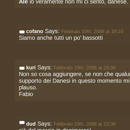
Ale
io veramente non mi ci sento, danese.
Says:
cofano
Febbraio 10th, 2006 at 18:10
Siamo anche tutti un po’ bassotti
Says:
kuri
Febbraio 10th, 2006 at 23:34
Non so cosa aggiungere, se non che qualun
supporto dei Danesi in questo momento mi
plauso.
Fabio
Says:
dud
Febbraio 10th, 2006 at 23:39