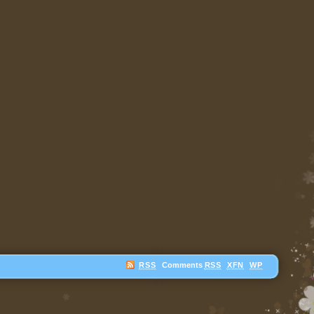
RSS
Comments
RSS
XFN
WP