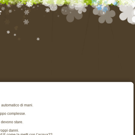
re automatico di mani.
roppo complesse.
 devono stare.
roppi danni.
!! E come la metti con l’acqua??