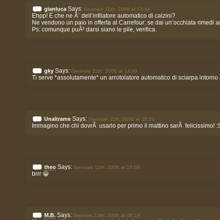
Says:
gianluca
Gennaio 11th, 2006 at 13:44
Ehpp! E che ne Ã¨ dell’infilatore automatico di calzini?
Ne vendono un paio in offerta al Carrefour: se dai un’occhiata rimedi 
Ps: comunque puÃ² darsi siano le pile, verifica.
Says:
gky
Gennaio 11th, 2006 at 14:49
Ti serve *assolutamente* un arrotolatore automatico di sciarpa intorno a
Says:
Unaltrame
Gennaio 11th, 2006 at 15:10
Immagino che chi dovrÃ usarlo per primo il mattino sarÃ felicissimo! :
Says:
theo
Gennaio 11th, 2006 at 16:08
brrr 😀
Says:
M.B.
Gennaio 13th, 2006 at 08:19