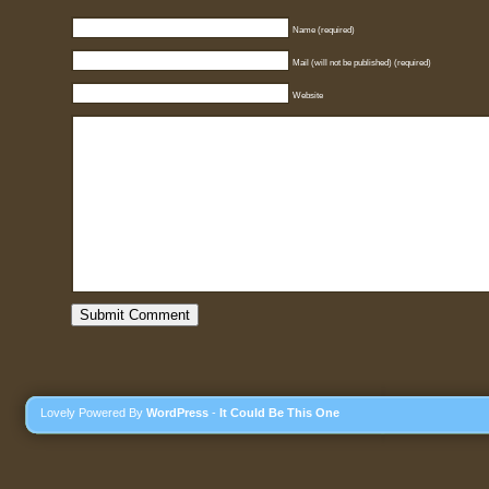
Name (required)
Mail (will not be published) (required)
Website
Lovely Powered By
WordPress
-
It Could Be This One