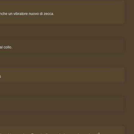
anche un vibratore nuovo di zecca.
l collo.
S