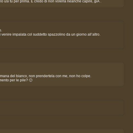
lo usi tu per prima. E credo di non volerla neanche capire, giÃ .
o.
 venire impalata col suddetto spazzolino da un giorno all’altro.
ttimana del bianco, non prendertela con me, non ho colpe.
ento per le pile? 🙂