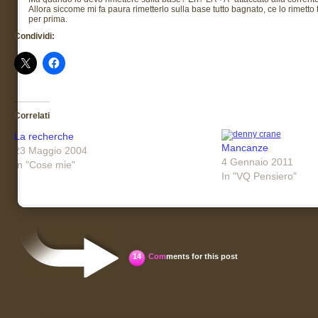
Allora siccome mi fa paura rimetterlo sulla base tutto bagnato, ce lo rimetto 
per prima.
Condividi:
Correlati
La recherche
Mancanze
23 Maggio 2004
4 Gennaio 2011
In "Cose mie"
In "VQ Pensiero"
14
Com
ments for this post