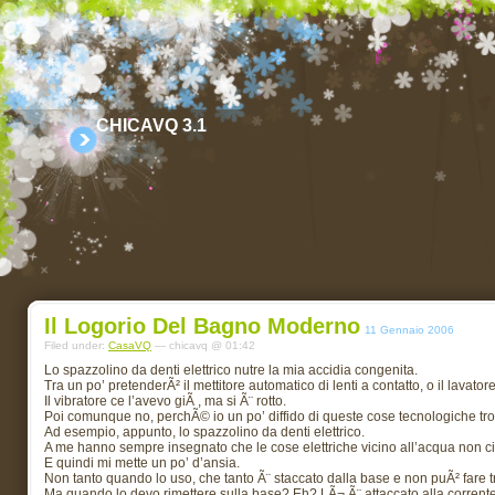
CHICAVQ 3.1
Il Logorio Del Bagno Moderno
11 Gennaio 2006
Filed under:
CasaVQ
— chicavq @ 01:42
Lo spazzolino da denti elettrico nutre la mia accidia congenita.
Tra un po’ pretenderÃ² il mettitore automatico di lenti a contatto, o il lavato
Il vibratore ce l’avevo giÃ , ma si Ã¨ rotto.
Poi comunque no, perchÃ© io un po’ diffido di queste cose tecnologiche t
Ad esempio, appunto, lo spazzolino da denti elettrico.
A me hanno sempre insegnato che le cose elettriche vicino all’acqua non ci
E quindi mi mette un po’ d’ansia.
Non tanto quando lo uso, che tanto Ã¨ staccato dalla base e non puÃ² fare t
Ma quando lo devo rimettere sulla base? Eh? LÃ¬ Ã¨ attaccato alla corrente