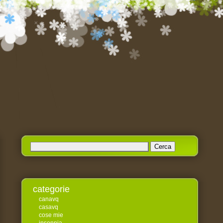
Ricerca
per:
categorie
canavq
casavq
cose mie