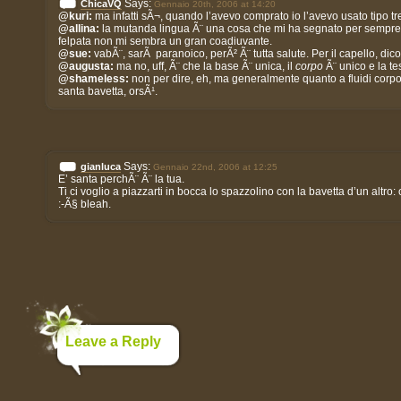
Says:
ChicaVQ
Gennaio 20th, 2006 at 14:20
@kuri:
ma infatti sÃ¬, quando l’avevo comprato io l’avevo usato tipo tre v
@allina:
la mutanda lingua Ã¨ una cosa che mi ha segnato per sempr
felpata non mi sembra un gran coadiuvante.
@sue:
vabÃ¨, sarÃ paranoico, perÃ² Ã¨ tutta salute. Per il capello, dico
@augusta:
ma no, uff, Ã¨ che la base Ã¨ unica, il
corpo
Ã¨ unico e la te
@shameless:
non per dire, eh, ma generalmente quanto a fluidi corpor
santa bavetta, orsÃ¹.
Says:
gianluca
Gennaio 22nd, 2006 at 12:25
E’ santa perchÃ¨ Ã¨ la tua.
Ti ci voglio a piazzarti in bocca lo spazzolino con la bavetta d’un altro:
:-Ã§ bleah.
Leave a Reply