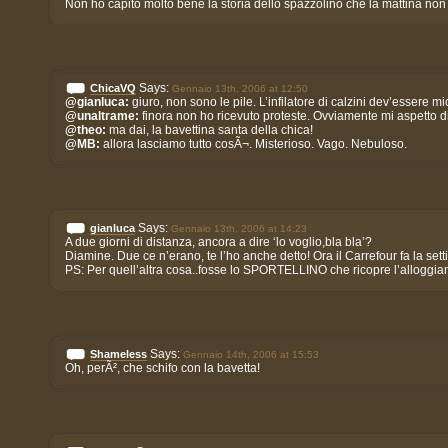
Non ho capito molto bene la storia dello spazzolino che la mattina non 
Says:
ChicaVQ
Gennaio 13th, 2006 at 12:50
@gianluca:
giuro, non sono le pile. L’infilatore di calzini dev’essere mi
@unaltrame:
finora non ho ricevuto proteste. Ovviamente mi aspetto di
@theo:
ma dai, la bavettina santa della chica!
@MB:
allora lasciamo tutto cosÃ¬. Misterioso. Vago. Nebuloso.
Says:
gianluca
Gennaio 13th, 2006 at 14:23
A due giorni di distanza, ancora a dire ‘lo voglio,bla bla’?
Diamine. Due ce n’erano, te l’ho anche detto! Ora il Carrefour fa la se
PS: Per quell’altra cosa..fosse lo SPORTELLINO che ricopre l’alloggiam
Says:
Shameless
Gennaio 14th, 2006 at 15:53
Oh, perÃ², che schifo con la bavetta!