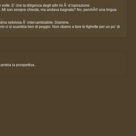
olte. E’ che la diligenza degli altri mi Ã¨ d’ispirazione.
e. Mi son sempre chiesta, ma andava bagnata? No, perchÃ© una lingua
.
stina setolosa Ã¨ intercambiabile. Diamine.
ei ci si scambia ben di peggio. Non stiamo a fare le fighette per un po’ di
 cambia la prospettiva..