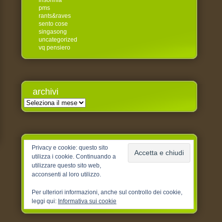
insonnia
pms
rants&raves
sento cose
singasong
uncategorized
vq pensiero
archivi
Archivi
Privacy e cookie: questo sito
utilizza i cookie. Continuando a
utilizzare questo sito web,
acconsenti al loro utilizzo.
Per ulteriori informazioni, anche sul controllo dei cookie,
leggi qui:
Informativa sui cookie