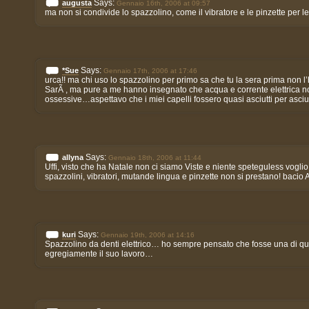
Says:
augusta
Gennaio 16th, 2006 at 09:57
ma non si condivide lo spazzolino, come il vibratore e le pinzette per le 
Says:
*Sue
Gennaio 17th, 2006 at 17:46
urca!! ma chi uso lo spazzolino per primo sa che tu la sera prima non l
SarÃ , ma pure a me hanno insegnato che acqua e corrente elettrica no
ossessive…aspettavo che i miei capelli fossero quasi asciutti per asci
Says:
allyna
Gennaio 18th, 2006 at 11:44
Uffi, visto che ha Natale non ci siamo Viste e niente speteguless vog
spazzolini, vibratori, mutande lingua e pinzette non si prestano! bacio 
Says:
kuri
Gennaio 19th, 2006 at 14:16
Spazzolino da denti elettrico… ho sempre pensato che fosse una di quel
egregiamente il suo lavoro…