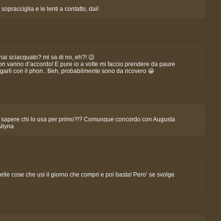
sopracciglia e le lenti a contatto, dai!
’hai sciacquato? mi sa di no, eh?! 😉
n vanno d’accordo! E pure io a volte mi faccio prendere da paure
ugarli con il phon.. Beh, probabilmente sono da ricovero 😀
lio sapere chi lo usa per primo?!? Comunque concordo con Augusta
Allyna
le cose che usi il giorno che compri e poi basta! Pero’ se svolge