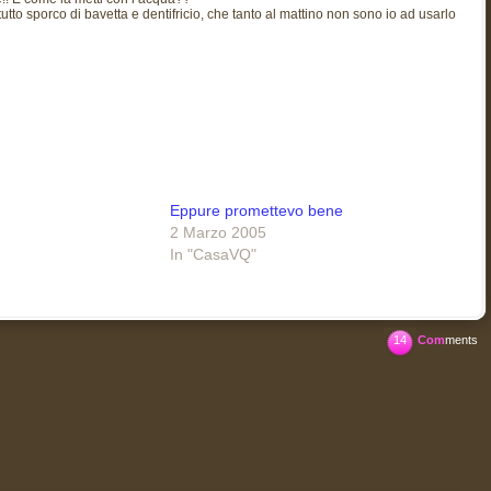
tutto sporco di bavetta e dentifricio, che tanto al mattino non sono io ad usarlo
Eppure promettevo bene
2 Marzo 2005
In "CasaVQ"
14
Com
ments