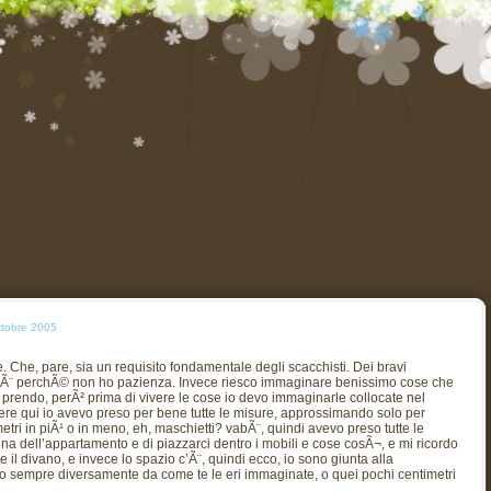
ttobre 2005
 Che, pare, sia un requisito fondamentale degli scacchisti. Dei bravi
he Ã¨ perchÃ© non ho pazienza. Invece riesco immaginare benissimo cose che
prendo, perÃ² prima di vivere le cose io devo immaginarle collocate nel
re qui io avevo preso per bene tutte le misure, approssimando solo per
tri in piÃ¹ o in meno, eh, maschietti? vabÃ¨, quindi avevo preso tutte le
na dell’appartamento e di piazzarci dentro i mobili e cose cosÃ¬, e mi ricordo
 il divano, e invece lo spazio c’Ã¨, quindi ecco, io sono giunta alla
o sempre diversamente da come te le eri immaginate, o quei pochi centimetri