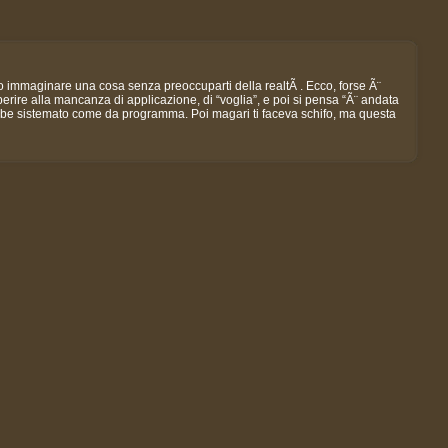
o immaginare una cosa senza preoccuparti della realtÃ . Ecco, forse Ã¨
ire alla mancanza di applicazione, di “voglia”, e poi si pensa “Ã¨ andata
ebbe sistemato come da programma. Poi magari ti faceva schifo, ma questa