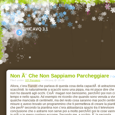
CHICAVQ 3.1
Non Ã¨ Che Non Sappiamo Parcheggiare
7 O
Filed under:
VQ Pensiero
— chicavq @ 16:44
Allora, c’era
Fiandri
che parlava di questa cosa della capacitÃ di astrazione.
scacchisti. Io naturalmente a scacchi sono una pippa, ma mi piace dire c
non ho davanti agli occhi. CioÃ¨ magari non benissimo, perchÃ© poi non ci 
tempo e nello spazio. Ad esempio mi ricordo che quando sono venuta a vive
qualche manciata di centimetri, ma del resto cosa saranno mai pochi centime
misure e avevo trovato un programmino che ti permetteva di creare la pianti
che perÃ² secondo la piantina non c’era abbastanza spazio tra il televisore e
conclusione che o astrarre non serve poi a molto perchÃ© poi le cose vann
in piÃ¹ o in meno contano eccome. Secondo me, a occhio, Ã¨ la seconda.