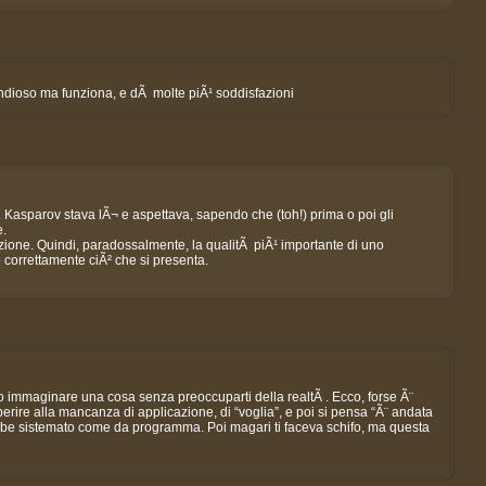
spendioso ma funziona, e dÃ molte piÃ¹ soddisfazioni
. Kasparov stava lÃ¬ e aspettava, sapendo che (toh!) prima o poi gli
e.
sizione. Quindi, paradossalmente, la qualitÃ piÃ¹ importante di uno
orrettamente ciÃ² che si presenta.
o immaginare una cosa senza preoccuparti della realtÃ . Ecco, forse Ã¨
ire alla mancanza di applicazione, di “voglia”, e poi si pensa “Ã¨ andata
ebbe sistemato come da programma. Poi magari ti faceva schifo, ma questa