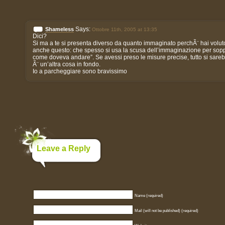
Says:
Shameless
Ottobre 11th, 2005 at 13:35
Dici?
Si ma a te si presenta diverso da quanto immaginato perchÃ¨ hai volut
anche questo: che spesso si usa la scusa dell’immaginazione per sopper
come doveva andare”. Se avessi preso le misure precise, tutto si sar
Ã¨ un’altra cosa in fondo.
Io a parcheggiare sono bravissimo
Leave a Reply
Name (required)
Mail (will not be published) (required)