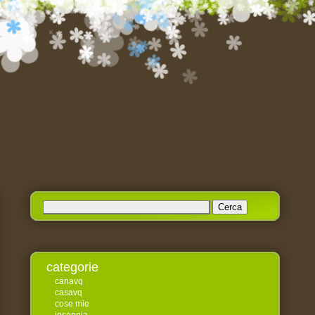
Ricerca
per:
categorie
canavq
casavq
cose mie