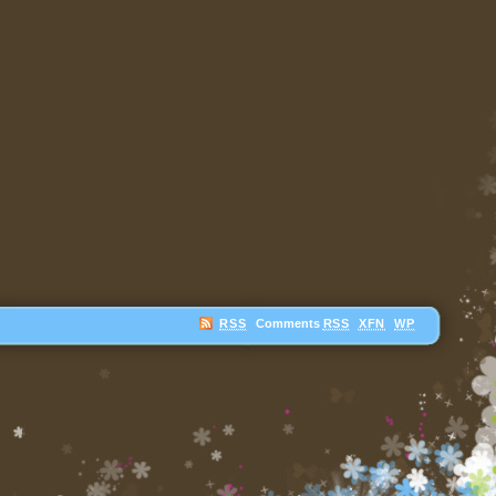
RSS
Comments
RSS
XFN
WP