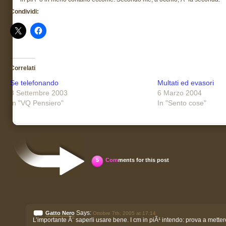
Condividi:
Correlati
Se telefonando
Multati ed evasori
3 Settembre 2003
6 Marzo 2004
In "VQ Pensiero"
In "Sento cose"
5
Com
ments for this post
Says:
Gatto Nero
Ottobre 7th, 2005 at 17:14
L’importante Ã¨ saperli usare bene. I cm in piÃ¹ intendo: prova a metter