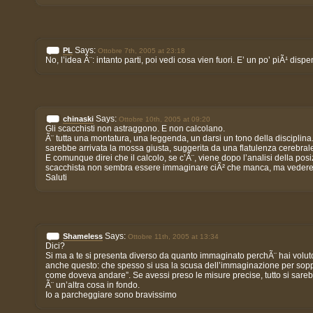
Says:
PL
Ottobre 7th, 2005 at 23:18
No, l’idea Ã¨: intanto parti, poi vedi cosa vien fuori. E’ un po’ piÃ¹ di
Says:
chinaski
Ottobre 10th, 2005 at 09:20
Gli scacchisti non astraggono. E non calcolano.
Ã¨ tutta una montatura, una leggenda, un darsi un tono della disciplina
sarebbe arrivata la mossa giusta, suggerita da una flatulenza cerebral
E comunque direi che il calcolo, se c’Ã¨, viene dopo l’analisi della po
scacchista non sembra essere immaginare ciÃ² che manca, ma vedere c
Saluti
Says:
Shameless
Ottobre 11th, 2005 at 13:34
Dici?
Si ma a te si presenta diverso da quanto immaginato perchÃ¨ hai volut
anche questo: che spesso si usa la scusa dell’immaginazione per sopper
come doveva andare”. Se avessi preso le misure precise, tutto si sar
Ã¨ un’altra cosa in fondo.
Io a parcheggiare sono bravissimo