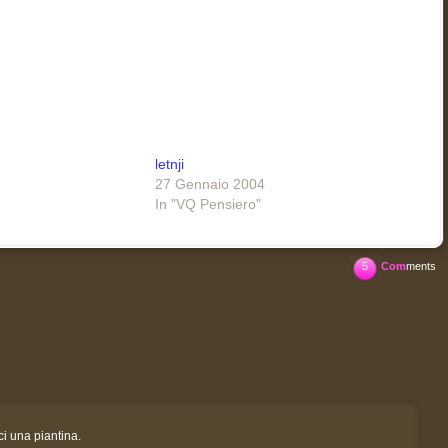
letnji
27 Gennaio 2004
In "VQ Pensiero"
5
Com
ments
ci una piantina.