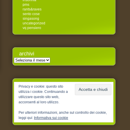
insonnia
pms
rants&raves
sento cose
singasong
uncategorized
vq pensiero
archivi
Archivi
Privacy e cookie: questo sito
utilizza i cookie. Continuando a
utilizzare questo sito web,
acconsenti al loro utilizzo.
Per ulteriori informazioni, anche sul controllo dei cookie,
leggi qui:
Informativa sui cookie