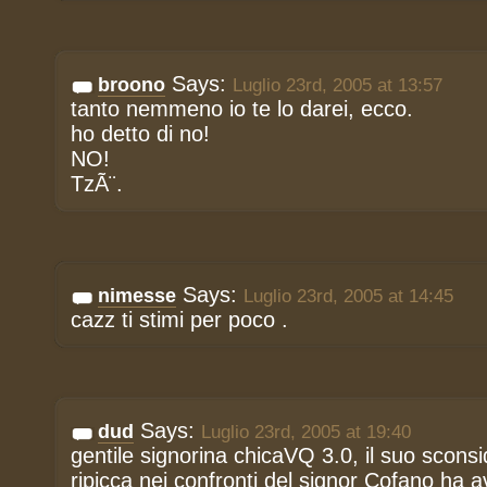
Says:
broono
Luglio 23rd, 2005 at 13:57
tanto nemmeno io te lo darei, ecco.
ho detto di no!
NO!
TzÃ¨.
Says:
nimesse
Luglio 23rd, 2005 at 14:45
cazz ti stimi per poco .
Says:
dud
Luglio 23rd, 2005 at 19:40
gentile signorina chicaVQ 3.0, il suo sconsi
ripicca nei confronti del signor Cofano ha