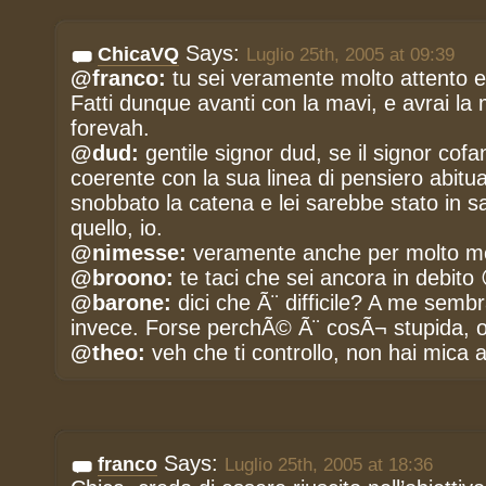
Says:
ChicaVQ
Luglio 25th, 2005 at 09:39
@franco:
tu sei veramente molto attento e 
Fatti dunque avanti con la mavi, e avrai la
forevah.
@dud:
gentile signor dud, se il signor cofa
coerente con la sua linea di pensiero abitu
snobbato la catena e lei sarebbe stato in s
quello, io.
@nimesse:
veramente anche per molto m
@broono:
te taci che sei ancora in debito 
@barone:
dici che Ã¨ difficile? A me sembr
invece. Forse perchÃ© Ã¨ cosÃ¬ stupida, o
@theo:
veh che ti controllo, non hai mica 
Says:
franco
Luglio 25th, 2005 at 18:36