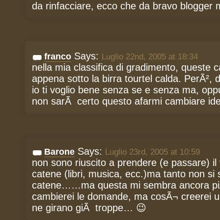
da rinfacciare, ecco che da bravo blogger
Says:
franco
Luglio 22nd, 2005 at 18:34
nella mia classifica di gradimento, queste 
appena sotto la birra tourtel calda. PerÃ²
io ti voglio bene senza se e senza ma, oppur
non sarÃ certo questo afarmi cambiare id
Says:
Barone
Luglio 23rd, 2005 at 10:59
non sono riuscito a prendere (e passare) il
catene (libri, musica, ecc.)ma tanto non si
catene……ma questa mi sembra ancora piÃ¹
cambierei le domande, ma cosÃ¬ creerei u
ne girano giÃ troppe… 😉