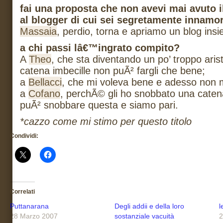
fai una proposta che non avevi mai avuto il
al blogger di cui sei segretamente innamor
Massaia
, perdio, torna e apriamo un blog ins
a chi passi lâ€™ingrato compito?
A
Theo
, che sta diventando un po’ troppo aris
catena imbecille non puÃ² fargli che bene;
a
Bellacci
, che mi voleva bene e adesso non 
a
Cofano
, perchÃ© gli ho snobbato una caten
puÃ² snobbare questa e siamo pari.
*cazzo come mi stimo per questo titolo
Condividi:
Correlati
Puttanarana
Degli addii e della loro
l
28 Marzo 2007
sostanziale vacuità
2