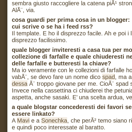
sembra giusto raccogliere la catena piÃ¹ stron
AlÃ¨, via.
cosa guardi per prima cosa in un blogger: l
cui scrive o se ha i feed rss?
Il template. E ho il disprezzo facile. Ah e poi i l
disprezzo facilissimo.
quale blogger inviteresti a casa tua per mo
collezione di farfalle e quale chiuderesti n
delle farfalle e butteresti la chiave?
Ma io veramente con le collezioni di farfalle 
vabÃ¨, se devo fare un nome dico
spad
, ma a
dessa
Ã¨ troppo giovane per me. CioÃ¨ spad 
Invece nella cassettina ci chiuderei the petun
aspetta, anche sasaki. E’ una scelta ardua, v
a quale blogstar concederesti dei favori se
essere linkato?
A
Mavi
e a
Sonechka
, che perÃ² temo siano 
e quindi poco interessate al baratto.