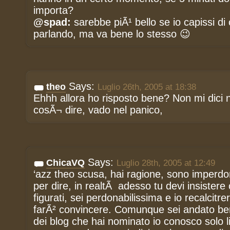
importa?
@spad:
sarebbe piÃ¹ bello se io capissi di 
parlando, ma va bene lo stesso 😉
Says:
theo
Luglio 26th, 2005 at 18:38
Ehhh allora ho risposto bene? Non mi dici n
cosÃ¬ dire, vado nel panico,
Says:
ChicaVQ
Luglio 28th, 2005 at 12:49
‘azz theo scusa, hai ragione, sono imperdon
per dire, in realtÃ adesso tu devi insister
figurati, sei perdonabilissima e io recalcitre
farÃ² convincere. Comunque sei andato be
dei blog che hai nominato io conosco solo l