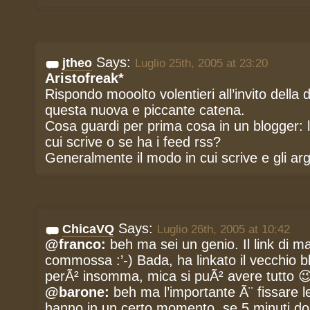
Says:
jtheo
Luglio 25th, 2005 at 23:20
Aristofreak*
Rispondo mooolto volentieri all’invito dell
questa nuova e piccante catena.
Cosa guardi per prima cosa in un blogger: l
cui scrive o se ha i feed rss?
Generalmente il modo in cui scrive e gli 
Says:
ChicaVQ
Luglio 26th, 2005 at 10:42
@franco:
beh ma sei un genio. Il link di m
commossa :’-) Bada, ha linkato il vecchio bl
perÃ² insomma, mica si puÃ² avere tutto 
@barone:
beh ma l’importante Ã¨ fissare le
hanno in un certo momento, se 5 minuti d