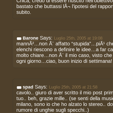
Chica, credo di essere riuscito nell’obiettiv
bastato che buttassi lÃ¬ l’ipotesi del rappo
subito.
Says:
Barone
Luglio 25th, 2005 at 19:08
mannÃ²…non Ã¨ affatto “stupida”…piÃ¹ che 
elenchi riescono a definire le idee…a far ca
molto chiare…non Ã¨ il mio caso, visto ch
ogni giorno…ciao, buon inizio di settimana!
Says:
spad
Luglio 25th, 2005 at 21:58
cavolo.. giuro di aver scritto il mio post prim
tuo.. beh, grazie mille.. (se senti della mus
milano, sono io che ho alzato lo stereo.. do
rumore di unghie sugli specchi..)