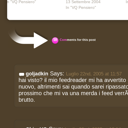
In "VQ Pensiero"
13 Settembre 2004
I
In "VQ Pensiero"
18
Com
ments for this post
Says:
goljadkin
Luglio 22nd, 2005 at 11:57
hai visto? il mio feedreader mi ha avvertito
nuovo, altrimenti sai quando sarei ripassato
prossimo che mi va una merda i feed verr
brutto.