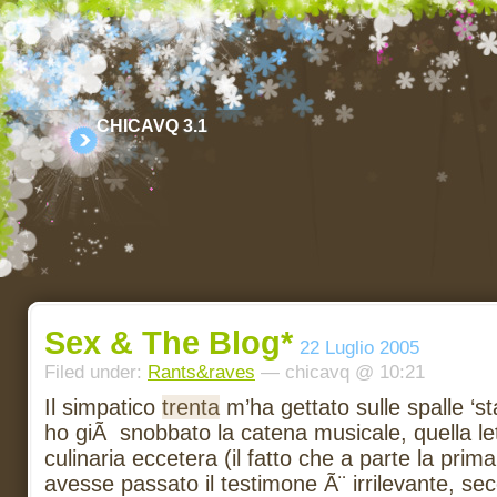
CHICAVQ 3.1
Sex & The Blog*
22 Luglio 2005
Filed under:
Rants&raves
— chicavq @ 10:21
Il simpatico
trenta
m’ha gettato sulle spalle ‘s
ho giÃ snobbato la catena musicale, quella let
culinaria eccetera (il fatto che a parte la pri
avesse passato il testimone Ã¨ irrilevante, s