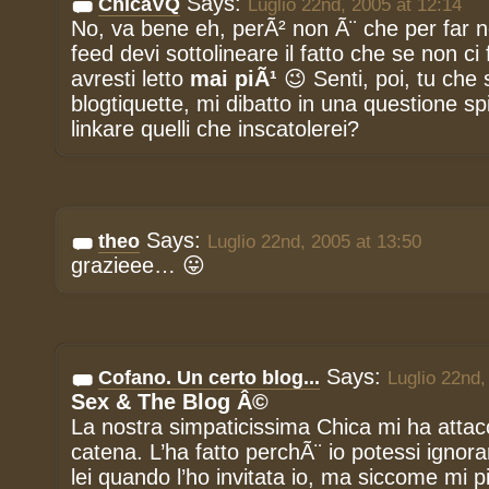
Says:
ChicaVQ
Luglio 22nd, 2005 at 12:14
No, va bene eh, perÃ² non Ã¨ che per far not
feed devi sottolineare il fatto che se non c
avresti letto
mai piÃ¹
😉 Senti, poi, tu che 
blogtiquette, mi dibatto in una questione s
linkare quelli che inscatolerei?
Says:
theo
Luglio 22nd, 2005 at 13:50
grazieee… 😛
Says:
Cofano. Un certo blog...
Luglio 22nd,
Sex & The Blog Â©
La nostra simpaticissima Chica mi ha attacc
catena. L’ha fatto perchÃ¨ io potessi ignor
lei quando l’ho invitata io, ma siccome mi 