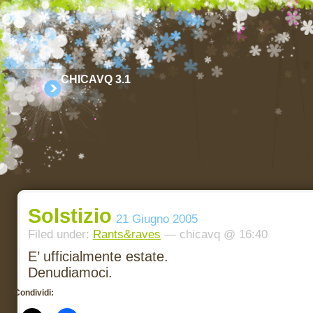
CHICAVQ 3.1
Solstizio
21 Giugno 2005
Filed under:
Rants&raves
— chicavq @ 16:40
E’ ufficialmente estate.
Denudiamoci.
Condividi: