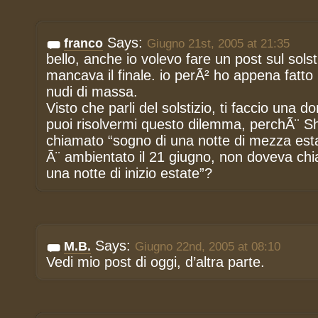
Says:
franco
Giugno 21st, 2005 at 21:35
bello, anche io volevo fare un post sul sols
mancava il finale. io perÃ² ho appena fatto 
nudi di massa.
Visto che parli del solstizio, ti faccio una 
puoi risolvermi questo dilemma, perchÃ¨ 
chiamato “sogno di una notte di mezza est
Ã¨ ambientato il 21 giugno, non doveva chi
una notte di inizio estate”?
Says:
M.B.
Giugno 22nd, 2005 at 08:10
Vedi mio post di oggi, d’altra parte.