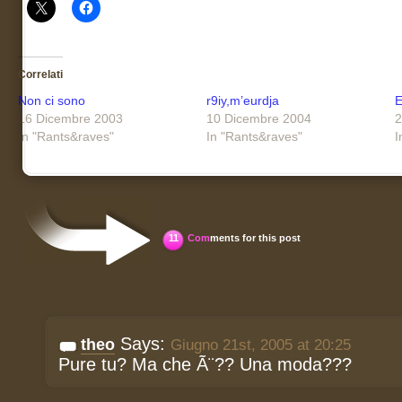
Correlati
Non ci sono
r9iy,m’eurdja
E
16 Dicembre 2003
10 Dicembre 2004
2
In "Rants&raves"
In "Rants&raves"
I
11
Com
ments for this post
Says:
theo
Giugno 21st, 2005 at 20:25
Pure tu? Ma che Ã¨?? Una moda???