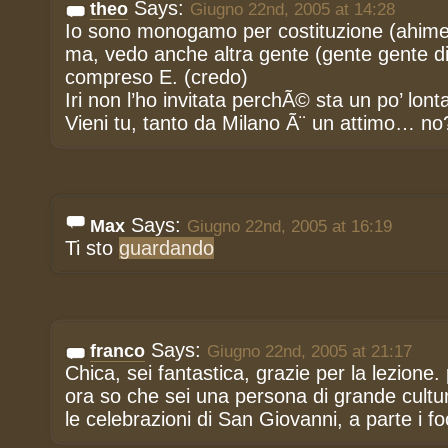
Says:
theo
Giugno 22nd, 2005 at 14:28
Io sono monogamo per costituzione (ahime) 
ma, vedo anche altra gente (gente gente di
compreso E. (credo)
Iri non l’ho invitata perchÃ© sta un po’ lont
Vieni tu, tanto da Milano Ã¨ un attimo… no
Says:
Max
Giugno 22nd, 2005 at 16:19
Ti sto
guardando
Says:
franco
Giugno 22nd, 2005 at 21:17
Chica, sei fantastica, grazie per la lezione. 
ora so che sei una persona di grande cultu
le celebrazioni di San Giovanni, a parte i fo