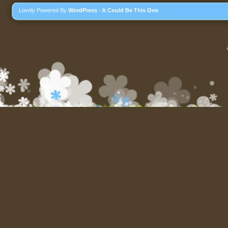
Lovely Powered By
WordPress
-
It Could Be This One