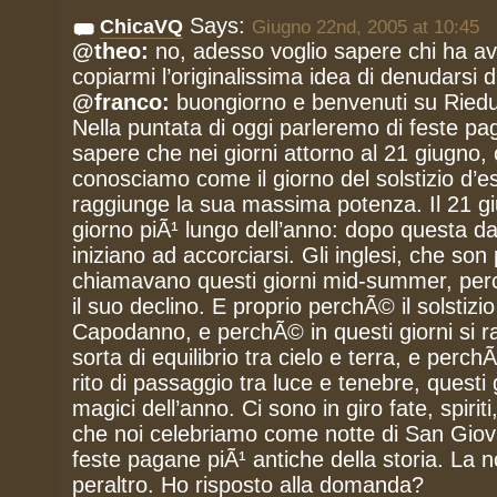
Says:
ChicaVQ
Giugno 22nd, 2005 at 10:45
@theo:
no, adesso voglio sapere chi ha avu
copiarmi l’originalissima idea di denudarsi d
@franco:
buongiorno e benvenuti su Riedu
Nella puntata di oggi parleremo di feste p
sapere che nei giorni attorno al 21 giugno,
conosciamo come il giorno del solstizio d’est
raggiunge la sua massima potenza. Il 21 giug
giorno piÃ¹ lungo dell’anno: dopo questa da
iniziano ad accorciarsi. Gli inglesi, che son
chiamavano questi giorni mid-summer, perch
il suo declino. E proprio perchÃ© il solstizi
Capodanno, e perchÃ© in questi giorni si 
sorta di equilibrio tra cielo e terra, e perc
rito di passaggio tra luce e tenebre, questi 
magici dell’anno. Ci sono in giro fate, spiriti,
che noi celebriamo come notte di San Giov
feste pagane piÃ¹ antiche della storia. La n
peraltro. Ho risposto alla domanda?