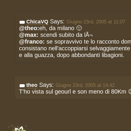
Says:
ChicaVQ
Giugno 23rd, 2005 at 11:07
@theo:
eh, da milano 🙂
@max:
scendi subito da lÃ¬
@franco:
se sopravvivo te lo racconto do
consistano nell’accoppiarsi selvaggiamente
e alla guazza, dopo abbondanti libagioni.
Says:
theo
Giugno 23rd, 2005 at 14:42
T’ho vista sul geourl e son meno di 80Km 