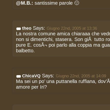
@M.B.:
santissime parole 🙂
Says:
theo
Giugno 22nd, 2005 at 13:36
La nostra comune amica chiaraaa che ved
non si dimentichi, stasera. Son giÃ tutto ro
pure E. cosÃ¬ poi parlo alla coppia ma guar
balbetto.
Says:
ChicaVQ
Giugno 22nd, 2005 at 14:09
Ma sei un po’ una puttanella ruffiana, dov’Ã¨ 
amore per Iri?