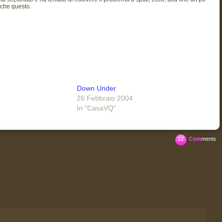
nche questo.
Down Under
26 Febbraio 2004
In "CasaVQ"
12
Com
ments