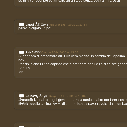
se mi ti concedi posso arrivare ad un topo senza coda a infrarossi!
Says:
papoffÂ®
Giugno 15th, 2005 at 13:24
perÃ² io cigolo un po’…
Says:
Ask
Giugno 15th, 2005 at 15:02
Suggerisco di presentare all’IT un vero macho, in cambio del topolino
no?
Possibile che tu non capisca che a prendere per il culo si finisce gabbat
Ben ti sta!
;ob
Says:
ChicaVQ
Giugno 15th, 2005 at 15:04
@papoff:
No dai, che poi devo donarmi a qualcun altro per farmi sostit
@Ask:
quella cosina lÃ¬ Ã¨ di una bellezza spaventevole, dalle un ba