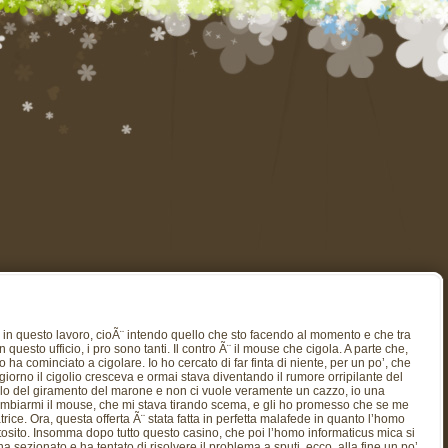
, in questo lavoro, cioÃ¨ intendo quello che sto facendo al momento e che tra
uesto ufficio, i pro sono tanti. Il contro Ã¨ il mouse che cigola. A parte che,
o ha cominciato a cigolare. Io ho cercato di far finta di niente, per un po’, che
iorno il cigolio cresceva e ormai stava diventando il rumore orripilante del
orlo del giramento del marone e non ci vuole veramente un cazzo, io una
cambiarmi il mouse, che mi stava tirando scema, e gli ho promesso che se me
rice. Ora, questa offerta Ã¨ stata fatta in perfetta malafede in quanto l’homo
osito. Insomma dopo tutto questo casino, che poi l’homo informaticus mica si
a sezionato e ha tentato di risolvere il problema a sputi, ecco, alla fine un po’