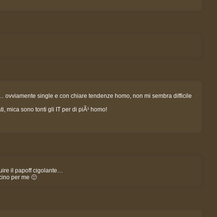
 … ovviamente single e con chiare tendenze homo, non mi sembra difficile
i, mica sono tonti gli IT per di piÃ¹ homo!
uire il papoff cigolante…
cino per me 🙂