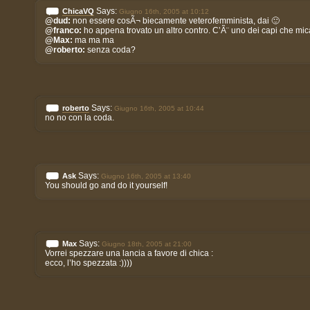
Says:
ChicaVQ
Giugno 16th, 2005 at 10:12
@dud:
non essere cosÃ¬ biecamente veterofemminista, dai 🙂
@franco:
ho appena trovato un altro contro. C’Ã¨ uno dei capi che mica
@Max:
ma ma ma
@roberto:
senza coda?
Says:
roberto
Giugno 16th, 2005 at 10:44
no no con la coda.
Says:
Ask
Giugno 16th, 2005 at 13:40
You should go and do it yourself!
Says:
Max
Giugno 18th, 2005 at 21:00
Vorrei spezzare una lancia a favore di chica :
ecco, l’ho spezzata :))))