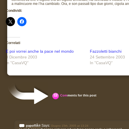
a malincuore me l’ha cambiato. Ora, e son passati tipo due giorni, cigola a
Condividi:
Correlati
E poi vorrei anche la pace nel mondo
Fazzoletti bianchi
3 Dicembre 2003
24 Settembre 2003
In "CasaVQ"
In "CasaVQ"
12
Com
ments for this post
Says:
papoffÂ®
Giugno 15th, 2005 at 13:24