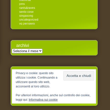
insonnia
pms
rants&raves
sento cose
singasong
uncategorized
vq pensiero
archivi
Archivi
Privacy e cookie: questo sito
utilizza i cookie. Continuando a
utilizzare questo sito web,
acconsenti al loro utilizzo.
Per ulteriori informazioni, anche sul controllo dei cookie,
leggi qui:
Informativa sui cookie