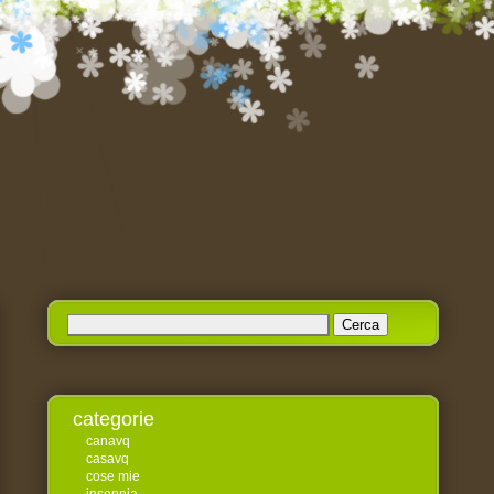
Ricerca
per:
categorie
canavq
casavq
cose mie