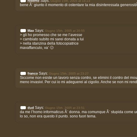
Says:
roberto
Giugno 15th, 2005 at 18:23
bene Ã¨ giunto il momento di ostentare la mia disinteressata generositÃ
Says:
Max
Giugno 15th, 2005 at 20:55
> gli ho promesso che se me l’avesse
> cambiato subito mi sarei donata a lui
> nella stanzina della fotocopiatrice
mavaffanculo, va’ 🙂
Says:
franco
Giugno 15th, 2005 at 23:27
Siccome non esiste un lavoro senza contro, se elimini il contro del mous
meno invasivi. Per cui io mi adeguerei al cigolio. Anche se non mi re
Says:
dud
Giugno 15th, 2005 at 23:51
da me l’homo informaticus Ã¨ donna. ma comunque Ã¨ stupida come 
lo so, non era questo il punto. sono fuori tema.