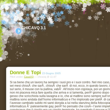
CHICAVQ 3.1
Donne E Topi
15 Giugno 2005
Filed under:
CasaVQ
— chicavq @ 11:47
Si sa bene che un lavoro ha sempre i suoi pro e i suoi contro. Nel mio caso
sei mesi chissÃ che sarÃ , chissÃ che sarÃ di noi, ecco, in questo lavoro, in q
sul serio, il mouse con la pallina, vabÃ¨. All’inizio non cigolava, poi un giorn
non mi piaceva mica fare quella che arriva e si lamenta, perÃ² giorno dopo g
gesso che scricchiola sulla lavagna e io, che al mattino sono sempre sull’
mattina sono andata dall’homo informaticus e l’ho implorato per pietÃ di 
l’avesse cambiato subito mi sarei donata a lui nella stanzina della fotocopiat
informaticus Ã¨ palesemente gay, perÃ² ho pensato che cosÃ¬ l’avrei impiet
convinceva che il cigolio era un cigolio terminale, ha sventrato il mouse e l’h