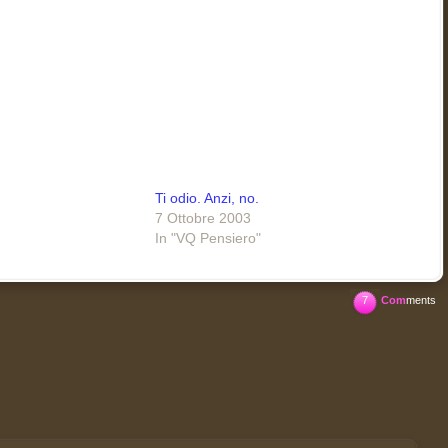
Ti odio. Anzi, no.
7 Ottobre 2003
In "VQ Pensiero"
7
Com
ments