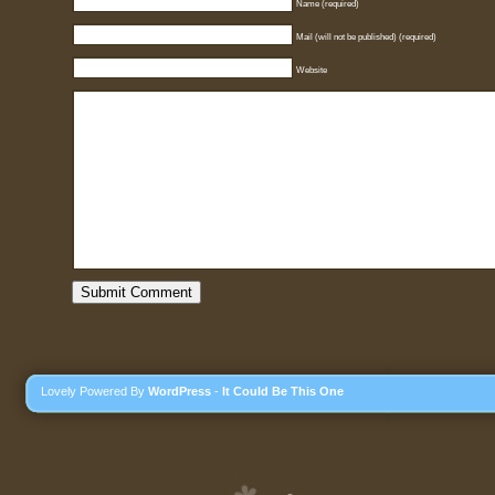
Name (required)
Mail (will not be published) (required)
Website
Lovely Powered By
WordPress
-
It Could Be This One