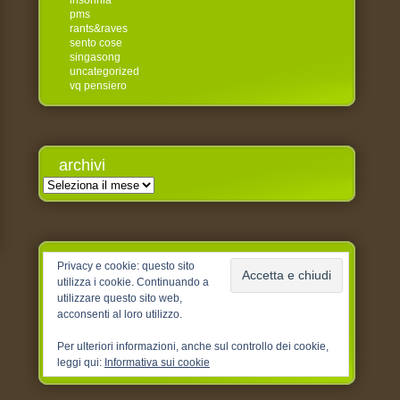
insonnia
pms
rants&raves
sento cose
singasong
uncategorized
vq pensiero
archivi
Archivi
Privacy e cookie: questo sito
utilizza i cookie. Continuando a
utilizzare questo sito web,
acconsenti al loro utilizzo.
Per ulteriori informazioni, anche sul controllo dei cookie,
leggi qui:
Informativa sui cookie