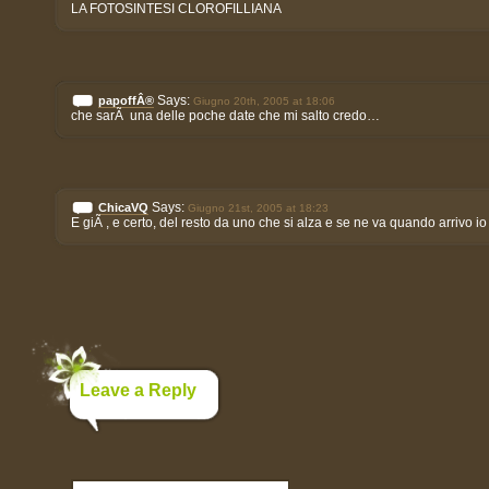
LA FOTOSINTESI CLOROFILLIANA
Says:
papoffÂ®
Giugno 20th, 2005 at 18:06
che sarÃ una delle poche date che mi salto credo…
Says:
ChicaVQ
Giugno 21st, 2005 at 18:23
E giÃ , e certo, del resto da uno che si alza e se ne va quando arrivo i
Leave a Reply