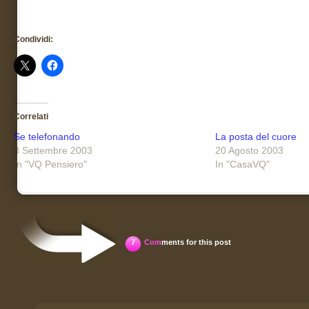
Condividi:
Correlati
Se telefonando
La posta del cuore
3 Settembre 2003
20 Agosto 2003
In "VQ Pensiero"
In "CasaVQ"
7
Com
ments for this post