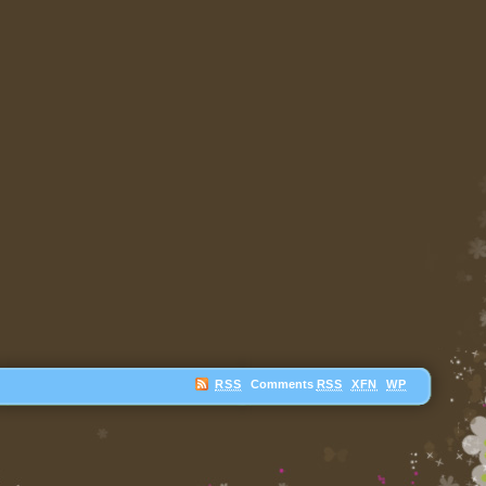
RSS
Comments
RSS
XFN
WP