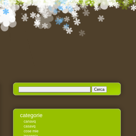
Ricerca
per:
categorie
canavq
casavq
cose mie