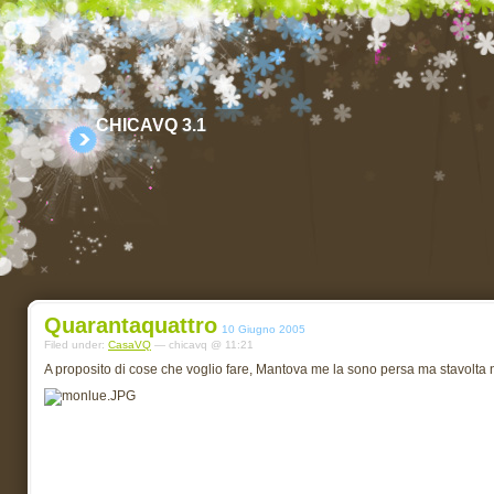
CHICAVQ 3.1
Quarantaquattro
10 Giugno 2005
Filed under:
CasaVQ
— chicavq @ 11:21
A proposito di cose che voglio fare, Mantova me la sono persa ma stavolta n