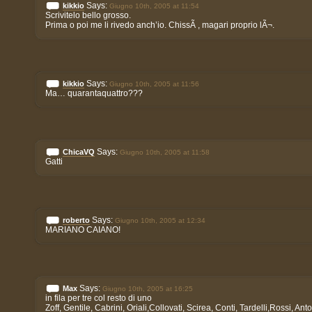
Says:
kikkio
Giugno 10th, 2005 at 11:54
Scrivitelo bello grosso.
Prima o poi me li rivedo anch’io. ChissÃ , magari proprio lÃ¬.
Says:
kikkio
Giugno 10th, 2005 at 11:56
Ma… quarantaquattro???
Says:
ChicaVQ
Giugno 10th, 2005 at 11:58
Gatti
Says:
roberto
Giugno 10th, 2005 at 12:34
MARIANO CAIANO!
Says:
Max
Giugno 10th, 2005 at 16:25
in fila per tre col resto di uno
Zoff, Gentile, Cabrini, Oriali,Collovati, Scirea, Conti, Tardelli,Rossi, An