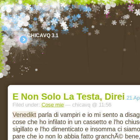
CHICAVQ 3.1
E Non Solo La Testa, Direi
21 Ap
Filed under:
Cose mie
— chicavq @ 11:56
Venedikt
parla di vampiri e io mi sento a disag
cose che ho infilato in un cassetto e l’ho chius
sigillato e l’ho dimenticato e insomma ci siamo
pare che io non lo abbia fatto granchÃ© bene