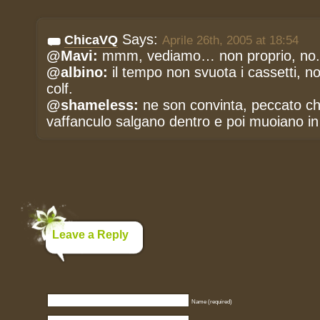
Says:
ChicaVQ
Aprile 26th, 2005 at 18:54
@Mavi:
mmm, vediamo… non proprio, no.
@albino:
il tempo non svuota i cassetti, n
colf.
@shameless:
ne son convinta, peccato ch
vaffanculo salgano dentro e poi muoiano in
Leave a Reply
Name (required)