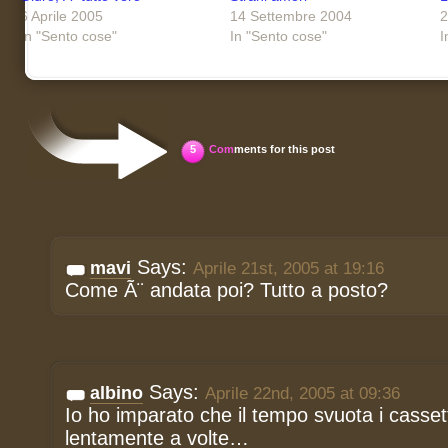
6 Aprile 2005
14 Settembre 2004
2
In "Sento cose"
In "Sento cose"
I
5
Com
ments for this post
Says:
mavi
Aprile 21st, 2005 at 19:16
Come Ã¨ andata poi? Tutto a posto?
Says:
albino
Aprile 22nd, 2005 at 09:36
Io ho imparato che il tempo svuota i casse
lentamente a volte…