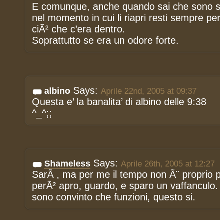
E comunque, anche quando sai che sono svu
nel momento in cui li riapri resti sempre pe
ciÃ² che c’era dentro.
Soprattutto se era un odore forte.
Says:
albino
Aprile 22nd, 2005 at 09:37
Questa e’ la banalita’ di albino delle 9:38
^_^;;
Says:
Shameless
Aprile 26th, 2005 at 12:27
SarÃ , ma per me il tempo non Ã¨ proprio 
perÃ² apro, guardo, e sparo un vaffanculo.
sono convinto che funzioni, questo si.