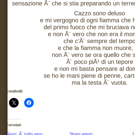
sensazione Ã¨ che si stia preparando un terr
Cazzo sono deluso
e mi vergogno di ogni fiamma che 
del primo fuoco che mi bruciava n
e non Ã¨ vero che non era il mo
che c’Ã¨ sempre del temp
e che la fiamma non muore,
non Ã¨ vero se ora quello che 
Ã¨ poco piÃ¹ di un tepore
e non mi basta pensare al do
se ho le mani piene di penne, carta
ma la testa Ã¨ vuota.
Condividi:
Correlati
Giuro, Ã¨ tutto vero
Strani amori
L