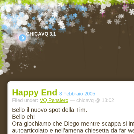
CHICAVQ 3.1
Happy End
8 Febbraio 2005
Filed under:
VQ Pensiero
— chicavq @ 13:02
Bello il nuovo spot della Tim.
Bello eh!
Ora giochiamo che Diego mentre scappa si inf
autoarticolato e nell’amena chiesetta da far wes