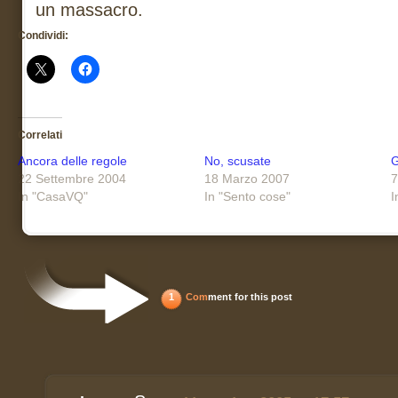
un massacro.
Condividi:
Correlati
Ancora delle regole
No, scusate
G
22 Settembre 2004
18 Marzo 2007
7
In "CasaVQ"
In "Sento cose"
I
1
Com
ment for this post