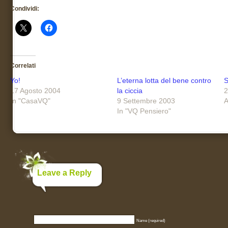
Condividi:
Correlati
Yo!
L’eterna lotta del bene contro
S
17 Agosto 2004
la ciccia
2
In "CasaVQ"
9 Settembre 2003
A
In "VQ Pensiero"
Leave a Reply
Name (required)