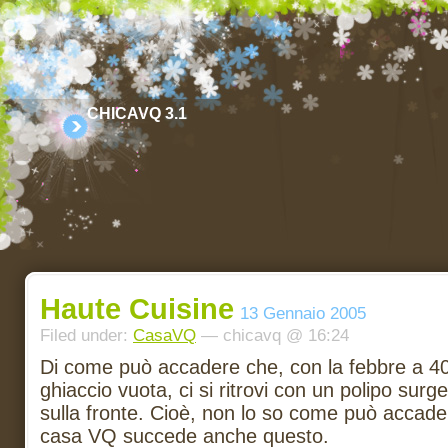
CHICAVQ 3.1
Haute Cuisine
13 Gennaio 2005
Filed under:
CasaVQ
— chicavq @ 16:24
Di come può accadere che, con la febbre a 40
ghiaccio vuota, ci si ritrovi con un polipo sur
sulla fronte. Cioè, non lo so come può accade
casa VQ succede anche questo.