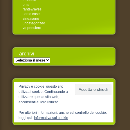
insonnia
pms
rants&raves
sento cose
singasong
uncategorized
vq pensiero
archivi
Archivi
Privacy e cookie: questo sito
utilizza i cookie. Continuando a
utilizzare questo sito web,
acconsenti al loro utilizzo.
Per ulteriori informazioni, anche sul controllo dei cookie,
leggi qui:
Informativa sui cookie