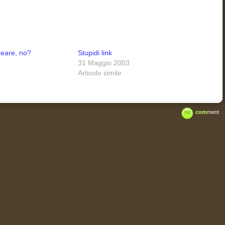
peare, no?
Stupidi link
31 Maggio 2003
Articolo simile
no
com
ment