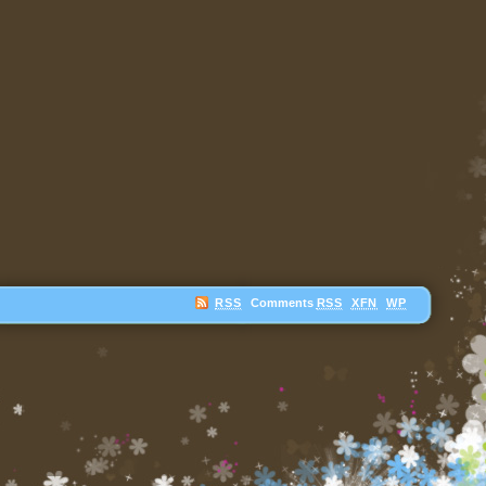
RSS
Comments
RSS
XFN
WP