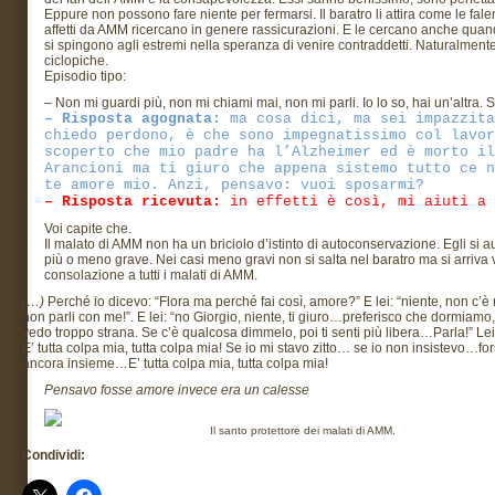
Eppure non possono fare niente per fermarsi. Il baratro li attira come le fale
affetti da AMM ricercano in genere rassicurazioni. E le cercano anche qua
si spingono agli estremi nella speranza di venire contraddetti. Naturalme
ciclopiche.
Episodio tipo:
– Non mi guardi più, non mi chiami mai, non mi parli. Io lo so, hai un’altra.
– Risposta agognata:
ma cosa dici, ma sei impazzita
chiedo perdono, è che sono impegnatissimo col lavor
scoperto che mio padre ha l’Alzheimer ed è morto il
Arancioni ma ti giuro che appena sistemo tutto ce n
te amore mio. Anzi, pensavo: vuoi sposarmi?
– Risposta ricevuta:
in effetti è così, mi aiuti a 
Voi capite che.
Il malato di AMM non ha un briciolo d’istinto di autoconservazione. Egli si 
più o meno grave. Nei casi meno gravi non si salta nel baratro ma si arriva
consolazione a tutti i malati di AMM.
(…)
Perché io dicevo: “Flora ma perché fai così, amore?” E lei: “niente, non c’
non parli con me!”. E lei: “no Giorgio, niente, ti giuro…preferisco che dormiamo, 
vedo troppo strana. Se c’è qualcosa dimmelo, poi ti senti più libera…Parla!” Lei
E’ tutta colpa mia, tutta colpa mia! Se io mi stavo zitto… se io non insistevo…
ancora insieme…E’ tutta colpa mia, tutta colpa mia!
Pensavo fosse amore invece era un calesse
Il santo protettore dei malati di AMM.
Condividi: