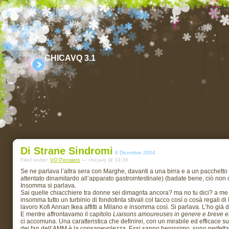
CHICAVQ 3.1
Di Strane Sindromi
6 Dicembre 2004
Filed under:
VQ Pensiero
— chicavq @ 19:36
Se ne parlava l’altra sera con Marghe, davanti a una birra e a un pacchet
attentato dinamitardo all’apparato gastrointestinale) (badate bene, ciò non
Insomma si parlava.
Sai quelle chiacchiere tra donne sei dimagrita ancora? ma no tu dici? a me
insomma tutto un turbinio di fondotinta stivali col tacco così o cosà regali di 
lavoro Kofi Annan Ikea affitti a Milano e insomma così. Si parlava. L’ho già d
E mentre affrontavamo il capitolo
Liaisons amoureuses in genere e breve ex
ci accomuna. Una caratteristica che definirei, con un mirabile ed efficace s
dei fan dell’AMM è la consapevolezza. Essi sanno benissimo, sono perfettame