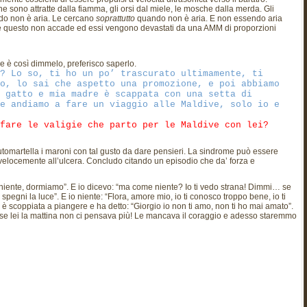
ne sono attratte dalla fiamma, gli orsi dal miele, le mosche dalla merda. Gli
ndo non è aria. Le cercano
soprattutto
quando non è aria. E non essendo aria
nte questo non accade ed essi vengono devastati da una AMM di proporzioni
 Se è così dimmelo, preferisco saperlo.
? Lo so, ti ho un po’ trascurato ultimamente, ti
o, lo sai che aspetto una promozione, e poi abbiamo
 gatto e mia madre è scappata con una setta di
e andiamo a fare un viaggio alle Maldive, solo io e
fare le valigie che parto per le Maldive con lei?
automartella i maroni con tal gusto da dare pensieri. La sindrome può essere
 velocemente all’ulcera. Concludo citando un episodio che da’ forza e
è niente, dormiamo”. E io dicevo: “ma come niente? Io ti vedo strana! Dimmi… se
spegni la luce”. E io niente: “Flora, amore mio, io ti conosco troppo bene, io ti
 è scoppiata a piangere e ha detto: “Giorgio io non ti amo, non ti ho mai amato”.
forse lei la mattina non ci pensava più! Le mancava il coraggio e adesso staremmo