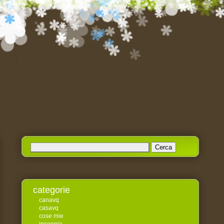
Ricerca
per:
categorie
canavq
casavq
cose mie