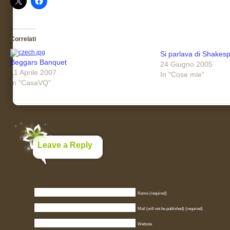
Correlati
Si parlava di Shakes
Beggars Banquet
24 Giugno 2005
11 Aprile 2007
In "Cose mie"
In "CasaVQ"
Leave a Reply
Name (required)
Mail (will not be published) (required)
Website