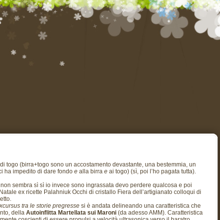
to di togo (birra+togo sono un accostamento devastante, una bestemmia, un
 ci ha impedito di dare fondo
e
alla birra
e
ai togo) (sì, poi l’ho pagata tutta).
 non sembra sì sì io invece sono ingrassata devo perdere qualcosa e poi
Natale ex ricette Palahniuk Occhi di cristallo Fiera dell’artigianato colloqui di
etto.
cursus tra le storie pregresse
si è andata delineando una caratteristica che
unto, della
Autoinflitta Martellata sui Maroni
(da adesso AMM). Caratteristica
nte coscienti di essere propulsi a velocità ultrasonica verso il baratro.