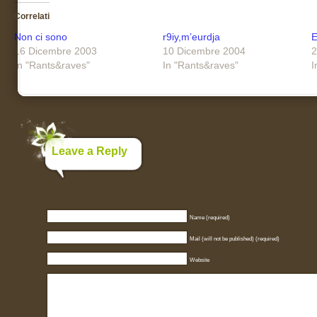
Correlati
Non ci sono
r9iy,m’eurdja
E
16 Dicembre 2003
10 Dicembre 2004
2
In "Rants&raves"
In "Rants&raves"
I
Leave a Reply
Name (required)
Mail (will not be published) (required)
Website