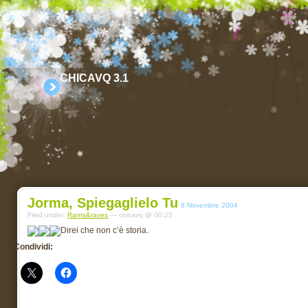
CHICAVQ 3.1
Jorma, Spiegaglielo Tu
8 Novembre 2004
Filed under:
Rants&raves
— chicavq @ 00:25
Direi che non c’è storia.
Condividi: