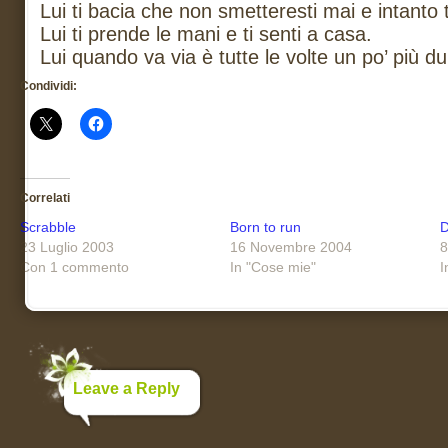
Lui ti bacia che non smetteresti mai e intanto 
Lui ti prende le mani e ti senti a casa.
Lui quando va via è tutte le volte un po’ più du
Condividi:
Correlati
Scrabble
Born to run
D
23 Luglio 2003
16 Novembre 2004
8
Con 1 commento
In "Cose mie"
I
Leave a Reply