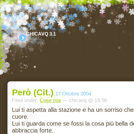
CHICAVQ 3.1
Però (cit.)
17 Ottobre 2004
Filed under:
Cose mie
— chicavq @ 19:56
Lui ti aspetta alla stazione e ha un sorriso che t
cuore.
Lui ti guarda come se fossi la cosa più bella d
abbraccia forte.