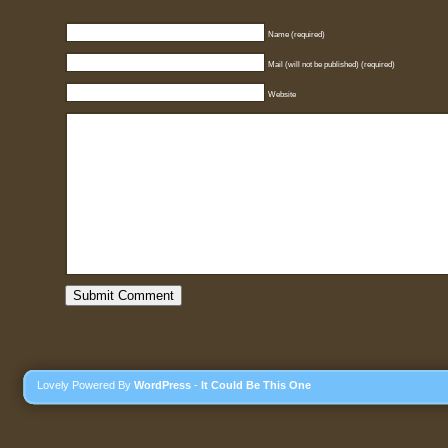
Name (required)
Mail (will not be published) (required)
Website
Lovely Powered By
WordPress
-
It Could Be This One