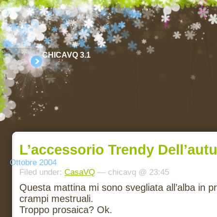
CHICAVQ 3.1
L’accessorio Trendy Dell’aut
Ottobre 2004
Filed under:
CasaVQ
— chicavq @ 23:45
Questa mattina mi sono svegliata all’alba in p
crampi mestruali.
Troppo prosaica? Ok.