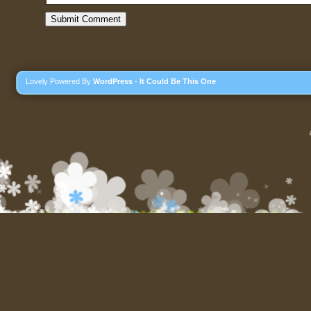
Lovely Powered By
WordPress
-
It Could Be This One