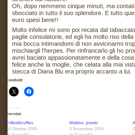
Oh, dopo nemmeno cinque minuti, ma contati 
sbocciato in tutto il suo splendore. E tutto qu
euro spesi bene!!
Molto infelice mi sono poi recata dal tabaccaio 
paglie consolatorie, ed egli ha molto riso della
mia bocca intimandomi di non avvicinarmi tro
mischiargli l’herpes. Per rinfrancarlo gli ho p
avrei baciato appassionatamente e della cosa
felice anche la moglie, che celata alla mia vis
stecca di Diana Blu era proprio accanto a lui.
Condividi:
Correlati
Trifles&truffles
Mattino, presto
A
26 Ottobre 2005
3 Novembre 2004
2
In "CasaVQ"
In "CasaVQ"
I