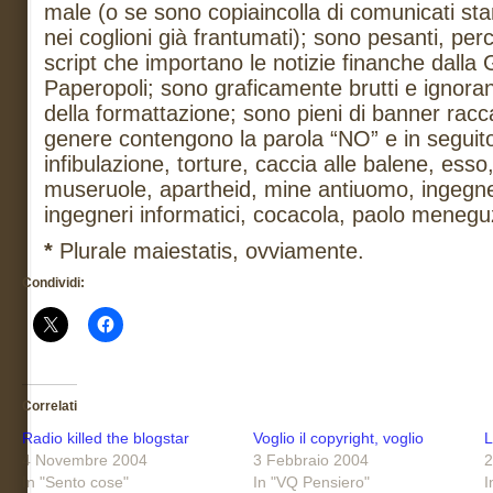
male (o se sono copiaincolla di comunicati st
nei coglioni già frantumati); sono pesanti, perc
script che importano le notizie finanche dalla 
Paperopoli; sono graficamente brutti e ignoran
della formattazione; sono pieni di banner racca
genere contengono la parola “NO” e in seguito
infibulazione, torture, caccia alle balene, esso
museruole, apartheid, mine antiuomo, ingegner
ingegneri informatici, cocacola, paolo menegu
*
Plurale maiestatis, ovviamente.
Condividi:
Correlati
Radio killed the blogstar
Voglio il copyright, voglio
L
4 Novembre 2004
3 Febbraio 2004
2
In "Sento cose"
In "VQ Pensiero"
I