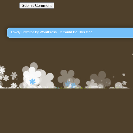
Lovely Powered By
WordPress
-
It Could Be This One