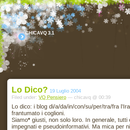
CHICAVQ 3.1
Lo Dico?
19 Luglio 2004
Filed under:
VQ Pensiero
— chicavq @ 00:39
Lo dico: i blog di/a/da/in/con/su/per/tra/fra l’Ira
frantumato i coglioni.
Siamo
*
giusti, non solo loro. In generale, tutti
impegnati e pseudoinformativi. Ma mica per nie