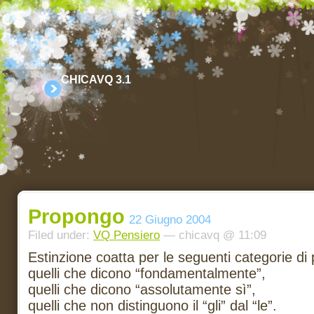
CHICAVQ 3.1
Propongo
22 Giugno 2004
Filed under:
VQ Pensiero
— chicavq @ 11:09
Estinzione coatta per le seguenti categorie di
quelli che dicono “fondamentalmente”,
quelli che dicono “assolutamente sì”,
quelli che non distinguono il “gli” dal “le”.