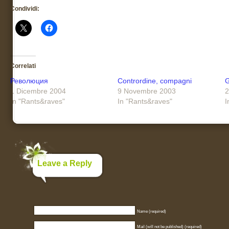
Condividi:
Correlati
Революция
Contrordine, compagni
G
1 Dicembre 2004
9 Novembre 2003
2
In "Rants&raves"
In "Rants&raves"
I
Leave a Reply
Name (required)
Mail (will not be published) (required)