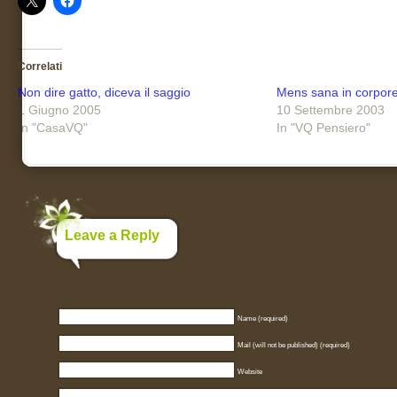
Correlati
Non dire gatto, diceva il saggio
Mens sana in corpore 
1 Giugno 2005
10 Settembre 2003
In "CasaVQ"
In "VQ Pensiero"
Leave a Reply
Name (required)
Mail (will not be published) (required)
Website