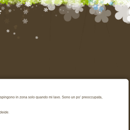
si spingono in zona solo quando mi lavo. Sono un po’ preoccupata,
deide.