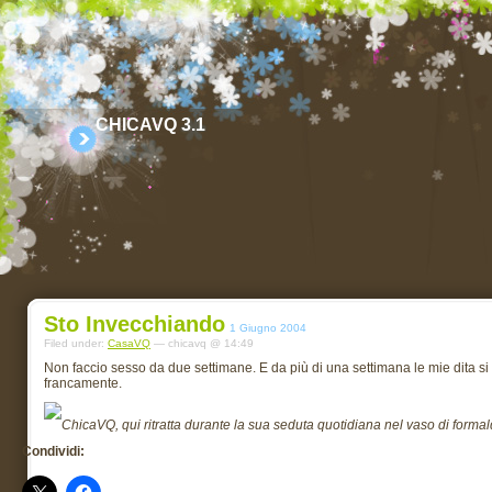
CHICAVQ 3.1
Sto Invecchiando
1 Giugno 2004
Filed under:
CasaVQ
— chicavq @ 14:49
Non faccio sesso da due settimane. E da più di una settimana le mie dita 
francamente.
ChicaVQ, qui ritratta durante la sua seduta quotidiana nel vaso di formal
Condividi: