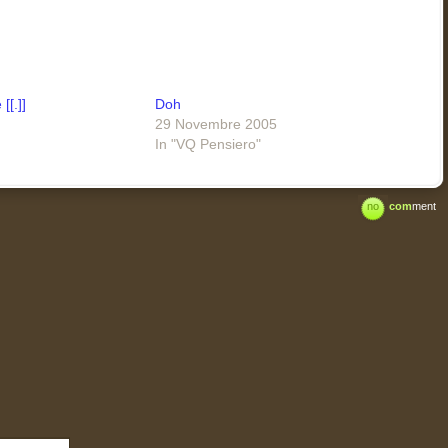
[[.]]
Doh
29 Novembre 2005
In "VQ Pensiero"
no
com
ment