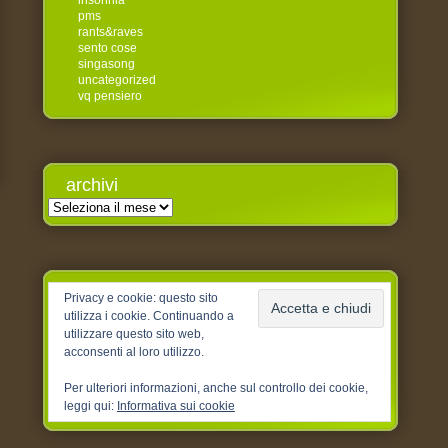
insonnia
pms
rants&raves
sento cose
singasong
uncategorized
vq pensiero
archivi
Archivi
Privacy e cookie: questo sito
utilizza i cookie. Continuando a
utilizzare questo sito web,
acconsenti al loro utilizzo.
Per ulteriori informazioni, anche sul controllo dei cookie,
leggi qui:
Informativa sui cookie