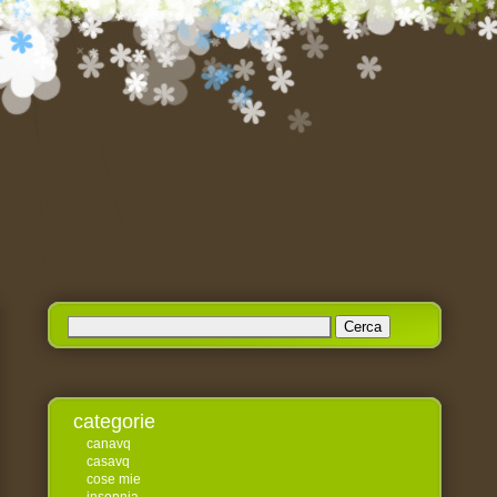
Ricerca
per:
categorie
canavq
casavq
cose mie