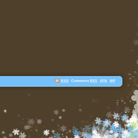
RSS
Comments
RSS
XFN
WP