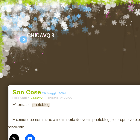
CHICAVQ 3.1
Son Cose
29 Maggio 2004
Filed under:
CasaVQ
— chicavq @ 03:00
E’ tornato il
photoblog
…
E comunque nemmeno a me importa dei vostri photoblog, se proprio volete
Condividi: