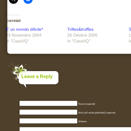
Correlati
E’ un mondo dificile*
Trifles&truffles
S
23 Novembre 2004
26 Ottobre 2005
1
In "CasaVQ"
In "CasaVQ"
I
Leave a Reply
Name (required)
Mail (will not be published) (required)
Website