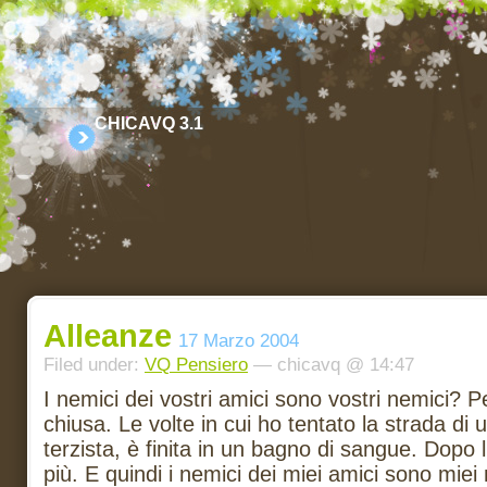
CHICAVQ 3.1
Alleanze
17 Marzo 2004
Filed under:
VQ Pensiero
— chicavq @ 14:47
I nemici dei vostri amici sono vostri nemici? P
chiusa. Le volte in cui ho tentato la strada di
terzista, è finita in un bagno di sangue. Dopo l
più. E quindi i nemici dei miei amici sono miei