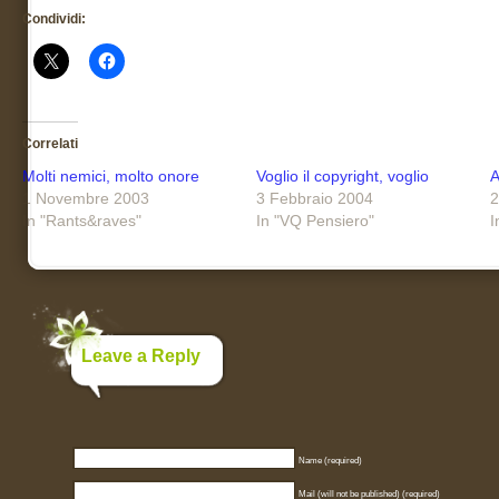
Condividi:
Correlati
Molti nemici, molto onore
Voglio il copyright, voglio
A
1 Novembre 2003
3 Febbraio 2004
2
In "Rants&raves"
In "VQ Pensiero"
I
Leave a Reply
Name (required)
Mail (will not be published) (required)