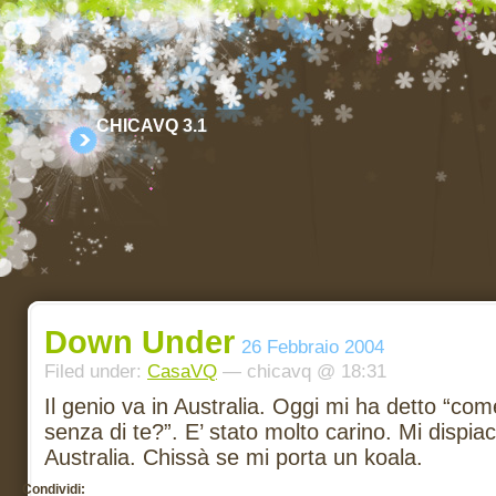
CHICAVQ 3.1
Down Under
26 Febbraio 2004
Filed under:
CasaVQ
— chicavq @ 18:31
Il genio va in Australia. Oggi mi ha detto “come
senza di te?”. E’ stato molto carino. Mi dispia
Australia. Chissà se mi porta un koala.
Condividi: