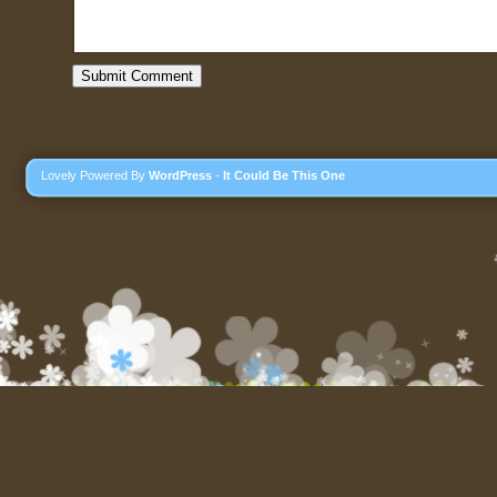
Lovely Powered By
WordPress
-
It Could Be This One