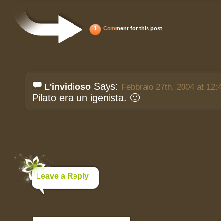
1
Com
ment for this post
Says:
L'invidioso
Febbraio 27th, 2004 at 12:
Pilato era un igenista. 🙂
Leave a Reply