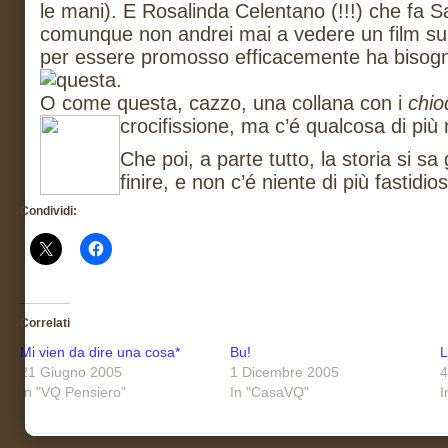
le mani). E Rosalinda Celentano (!!!) che fa S
comunque non andrei mai a vedere un film su
per essere promosso efficacemente ha bisog
questa.
O come questa, cazzo, una collana con i
chio
crocifissione, ma c’é qualcosa di pi
Che poi, a parte tutto, la storia si s
finire, e non c’é niente di più fastidio
Condividi:
Correlati
Mi vien da dire una cosa*
Bu!
L
21 Giugno 2005
1 Dicembre 2005
4
In "VQ Pensiero"
In "CasaVQ"
I