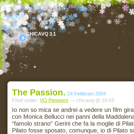
CHICAVQ 3.1
The Passion.
24 Febbraio 2004
Filed under:
VQ Pensiero
— chicavq @ 10:43
Io non so mica se andrei a vedere un film gira
con Monica Bellucci nei panni della Maddalen
“famolo strano” Gerini che fa la moglie di Pil
Pilato fosse sposato, comunque, io di Pilato s