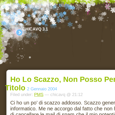
CHICAVQ 3.1
Ho Lo Scazzo, Non Posso Pe
Titolo
2 Gennaio 2004
Filed under:
PMS
— chicavq @ 21:12
Ci ho un po’ di scazzo addosso. Scazzo gene
informatico. Me ne accorgo dal fatto che no
di cancellare le mail di spam che il mio potentis