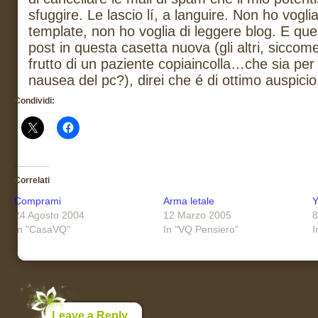
sfuggire. Le lascio lí, a languire. Non ho voglia
template, non ho voglia di leggere blog. E que
post in questa casetta nuova (gli altri, siccom
frutto di un paziente copiaincolla…che sia pe
nausea del pc?), direi che é di ottimo auspicio
Condividi:
Correlati
Comprami
Arma letale
Y
24 Agosto 2004
12 Marzo 2005
8
In "CasaVQ"
In "VQ Pensiero"
I
Leave a Reply