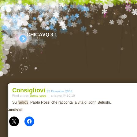
CHICAVQ 3.1
Consigliovi
22 Dicembre 2003
Filed under:
Sento cose
— chicavq @ 10:19
Su
radio3
, Paolo Rossi che racconta la vita di John Belushi.
Condividi: