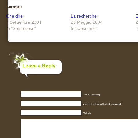
Correlati
Che dire
La recherche
E
4 Settembre 2004
23 Maggio 2004
2
In "Sento cose"
In "Cose mie"
I
Leave a Reply
Name (required)
Mail (will not be published) (required)
Website