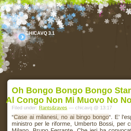
CHICAVQ 3.1
Oh Bongo Bongo Bongo Star
Al Congo Non Mi Muovo No N
Filed under:
Rants&raves
— chicavq @ 13:17
“
Case ai milanesi, no ai bingo bongo
“. E’ l’
ministro per le riforme, Umberto Bossi, per cri
Milano, Bruno Ferrante. Che ieri ha convoca