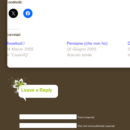
Condividi:
Correlati
Rosebud;!
Persiane (che non ho)
D
24 Marzo 2005
10 Giugno 2003
2
In "CasaVQ"
Articolo simile
I
Leave a Reply
Name (required)
Mail (will not be published) (required)