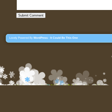
Lovely Powered By
WordPress
-
It Could Be This One