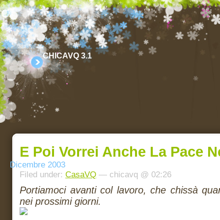
CHICAVQ 3.1
E Poi Vorrei Anche La Pace 
Dicembre 2003
Filed under:
CasaVQ
— chicavq @ 02:26
Portiamoci avanti col lavoro, che chissà qu
nei prossimi giorni.