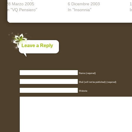
28 Marzo 2005
6 Dicembre 2003
1
In "VQ Pensiero"
In "Insonnia"
I
Leave a Reply
Name (required)
Mail (will not be published) (required)
Website