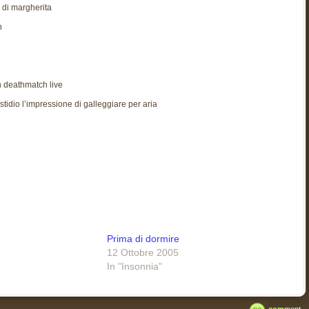
 di margherita
n
n deathmatch live
astidio l’impressione di galleggiare per aria
Prima di dormire
12 Ottobre 2005
In "Insonnia"