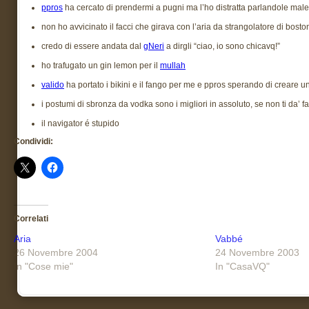
ppros
ha cercato di prendermi a pugni ma l’ho distratta parlandole male
non ho avvicinato il facci che girava con l’aria da strangolatore di bosto
credo di essere andata dal
gNeri
a dirgli “ciao, io sono chicavq!”
ho trafugato un gin lemon per il
mullah
valido
ha portato i bikini e il fango per me e ppros sperando di creare u
i postumi di sbronza da vodka sono i migliori in assoluto, se non ti da’ f
il navigator é stupido
Condividi:
Correlati
Aria
Vabbé
26 Novembre 2004
24 Novembre 2003
In "Cose mie"
In "CasaVQ"