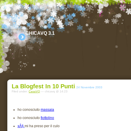
CHICAVQ 3.1
La Blogfest In 10 Punti
24 Novembre 2003
Filed under:
CasaVQ
— chicavq @ 14:23
ho conosciuto
massaia
ho conosciuto
fiottolino
xÂ§
mi ha preso per il culo