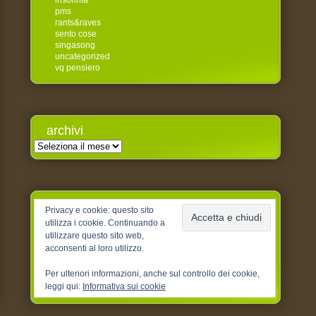
insonnia
pms
rants&raves
sento cose
singasong
uncategorized
vq pensiero
archivi
Archivi
Privacy e cookie: questo sito
utilizza i cookie. Continuando a
utilizzare questo sito web,
acconsenti al loro utilizzo.
Per ulteriori informazioni, anche sul controllo dei cookie,
leggi qui:
Informativa sui cookie