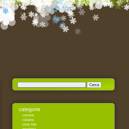
Ricerca
per:
categorie
canavq
casavq
cose mie