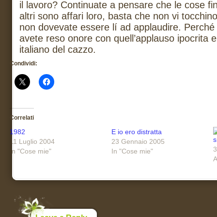
il lavoro? Continuate a pensare che le cose f
altri sono affari loro, basta che non vi tocchino 
non dovevate essere lí ad applaudire. Perché
avete reso onore con quell’applauso ipocrita e
italiano del cazzo.
Condividi:
Correlati
1982
E io ero distratta
s
11 Luglio 2004
23 Gennaio 2005
3
In "Cose mie"
In "Cose mie"
A