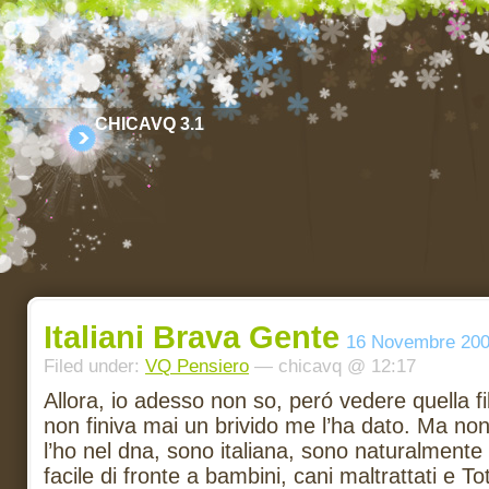
CHICAVQ 3.1
Italiani Brava Gente
16 Novembre 20
Filed under:
VQ Pensiero
— chicavq @ 12:17
Allora, io adesso non so, peró vedere quella f
non finiva mai un brivido me l’ha dato. Ma no
l’ho nel dna, sono italiana, sono naturalmente 
facile di fronte a bambini, cani maltrattati e To