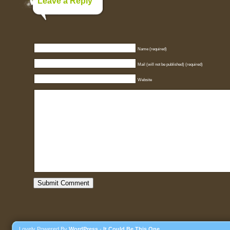
Leave a Reply
Name (required)
Mail (will not be published) (required)
Website
Lovely Powered By
WordPress
-
It Could Be This One