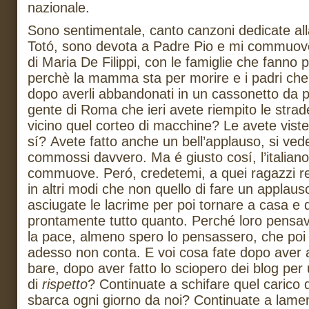
nazionale.
Sono sentimentale, canto canzoni dedicate 
Totó, sono devota a Padre Pio e mi commuovo 
di Maria De Filippi, con le famiglie che fanno 
perchè la mamma sta per morire e i padri che ri
dopo averli abbandonati in un cassonetto da pi
gente di Roma che ieri avete riempito le stra
vicino quel corteo di macchine? Le avete viste
sí? Avete fatto anche un bell’applauso, si ve
commossi davvero. Ma é giusto cosí, l’italiano
commuove. Peró, credetemi, a quei ragazzi r
in altri modi che non quello di fare un applaus
asciugate le lacrime per poi tornare a casa e 
prontamente tutto quanto. Perché loro pensav
la pace, almeno spero lo pensassero, che poi
adesso non conta. E voi cosa fate dopo aver a
bare, dopo aver fatto lo sciopero dei blog per
di
rispetto
? Continuate a schifare quel carico d
sbarca ogni giorno da noi? Continuate a lamen