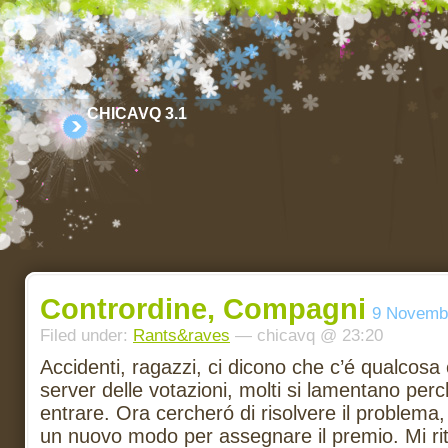
CHICAVQ 3.1
Contrordine, Compagni
9 Novemb
Filed under:
Rants&raves
— chicavq @ 23:20
Accidenti, ragazzi, ci dicono che c’é qualcosa
server delle votazioni, molti si lamentano per
entrare. Ora cercheró di risolvere il problema, 
un nuovo modo per assegnare il premio. Mi riti