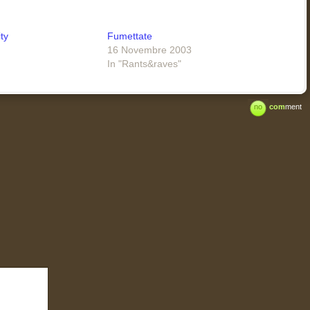
ty
Fumettate
16 Novembre 2003
In "Rants&raves"
no
com
ment