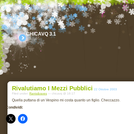
CHICAVQ 3.1
Rivalutiamo I Mezzi Pubblici
22 Ottobre 2003
Filed under:
Rants&raves
— chicavq @ 16:17
Quella puttana di un Vespino mi costa quanto un figlio. Checcazzo.
Condividi: