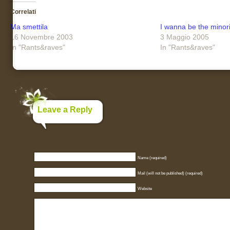
Correlati
Ma smettila
I wanna be the minori
16 Novembre 2003
3 Maggio 2005
In "Rants&raves"
In "Rants&raves"
Leave a Reply
Name (required)
Mail (will not be published) (required)
Website