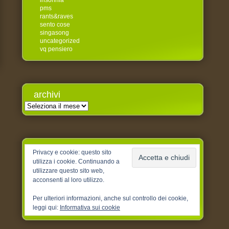
insonnia
pms
rants&raves
sento cose
singasong
uncategorized
vq pensiero
archivi
Archivi
Privacy e cookie: questo sito
utilizza i cookie. Continuando a
utilizzare questo sito web,
acconsenti al loro utilizzo.
Per ulteriori informazioni, anche sul controllo dei cookie,
leggi qui:
Informativa sui cookie