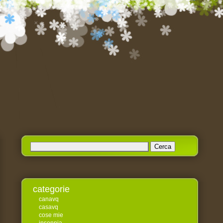
Ricerca
per:
categorie
canavq
casavq
cose mie