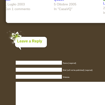
L
1 Luglio 2003
5 Ottobre 2005
2
Con 1 commento
In "CasaVQ"
I
Leave a Reply
Name (required)
Mail (will not be published) (required)
Website