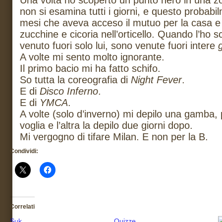
Una volta ho scoperto un punto nero in una zo
non si esamina tutti i giorni, e questo probabi
mesi che aveva acceso il mutuo per la casa e
zucchine e cicoria nell’orticello. Quando l’ho 
venuto fuori solo lui, sono venute fuori intere
A volte mi sento molto ignorante.
Il primo bacio mi ha fatto schifo.
So tutta la coreografia di
Night Fever
.
E di
Disco Inferno
.
E di
YMCA
.
A volte (solo d’inverno) mi depilo una gamba, 
voglia e l’altra la depilo due giorni dopo.
Mi vergogno di tifare Milan. E non per la B.
Condividi:
Correlati
Suk
Quizze