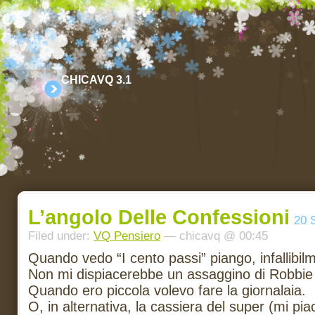
CHICAVQ 3.1
L’angolo Delle Confessioni
20 
Filed under:
VQ Pensiero
— chicavq @ 00:45
Quando vedo “I cento passi” piango, infallibil
Non mi dispiacerebbe un assaggino di Robbie 
Quando ero piccola volevo fare la giornalaia.
O, in alternativa, la cassiera del super (mi pia