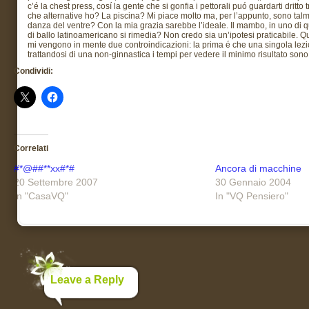
c’é la chest press, cosí la gente che si gonfia i pettorali puó guardarti dritt
che alternative ho? La piscina? Mi piace molto ma, per l’appunto, sono tal
danza del ventre? Con la mia grazia sarebbe l’ideale. Il mambo, in uno di que
di ballo latinoamericano si rimedia? Non credo sia un’ipotesi praticabile
mi vengono in mente due controindicazioni: la prima é che una singola lezi
trattandosi di una non-ginnastica i tempi per vedere il minimo risultato son
Condividi:
Correlati
#*@##**xx#*#
Ancora di macchine
20 Settembre 2007
30 Gennaio 2004
In "CasaVQ"
In "VQ Pensiero"
Leave a Reply