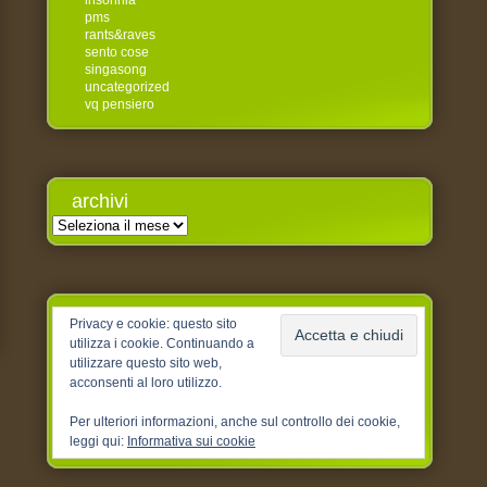
insonnia
pms
rants&raves
sento cose
singasong
uncategorized
vq pensiero
archivi
Archivi
Privacy e cookie: questo sito
utilizza i cookie. Continuando a
utilizzare questo sito web,
acconsenti al loro utilizzo.
Per ulteriori informazioni, anche sul controllo dei cookie,
leggi qui:
Informativa sui cookie