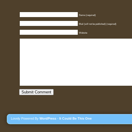
Name (required)
Mail (will not be published) (required)
Website
Lovely Powered By
WordPress
-
It Could Be This One