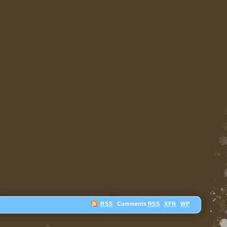
RSS
Comments
RSS
XFN
WP