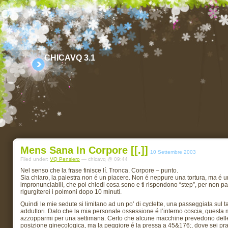
CHICAVQ 3.1
Mens Sana In Corpore [[.]]
10 Settembre 2003
Filed under:
VQ Pensiero
— chicavq @ 09:44
Nel senso che la frase finisce lí. Tronca. Corpore – punto.
Sia chiaro, la palestra non é un piacere. Non é neppure una tortura, ma é una
impronunciabili, che poi chiedi cosa sono e ti rispondono “step”, per non p
rigurgiterei i polmoni dopo 10 minuti.
Quindi le mie sedute si limitano ad un po’ di cyclette, una passeggiata sul ta
adduttori. Dato che la mia personale ossessione é l’interno coscia, questa 
azzopparmi per una settimana. Certo che alcune macchine prevedono delle 
posizione ginecologica, ma la peggiore é la pressa a 45&176;, dove sei prat