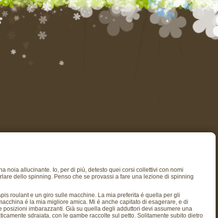
 noia allucinante. Io, per di più, detesto quei corsi collettivi con nomi
arlare dello spinning. Penso che se provassi a fare una lezione di spinning
pis roulant e un giro sulle macchine. La mia preferita é quella per gli
macchina é la mia migliore amica. Mi é anche capitato di esagerare, e di
posizioni imbarazzanti. Già su quella degli adduttori devi assumere una
icamente sdraiata, con le gambe raccolte sul petto. Solitamente subito dietro