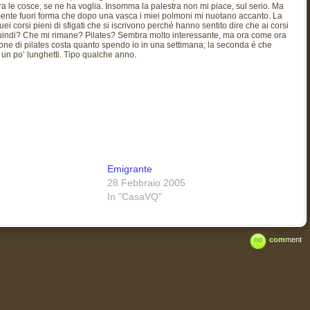
o tra le cosce, se ne ha voglia. Insomma la palestra non mi piace, sul serio. Ma
mente fuori forma che dopo una vasca i miei polmoni mi nuotano accanto. La
i corsi pieni di sfigati che si iscrivono perché hanno sentito dire che ai corsi
. Quindi? Che mi rimane? Pilates? Sembra molto interessante, ma ora come ora
one di pilates costa quanto spendo io in una settimana; la seconda é che
o un po’ lunghetti. Tipo qualche anno.
Emigrante
28 Febbraio 2005
In "CasaVQ"
no
com
ment