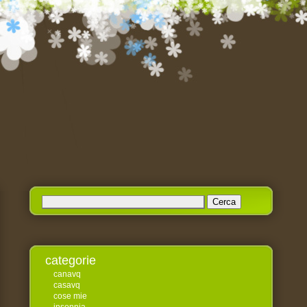
Ricerca
per:
categorie
canavq
casavq
cose mie