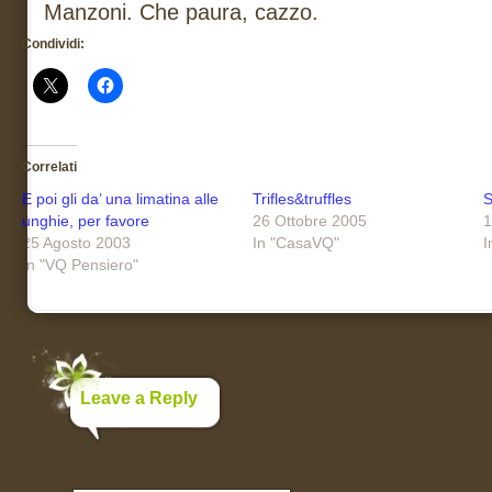
Manzoni. Che paura, cazzo.
Condividi:
Correlati
E poi gli da’ una limatina alle
Trifles&truffles
S
unghie, per favore
26 Ottobre 2005
1
25 Agosto 2003
In "CasaVQ"
I
In "VQ Pensiero"
Leave a Reply