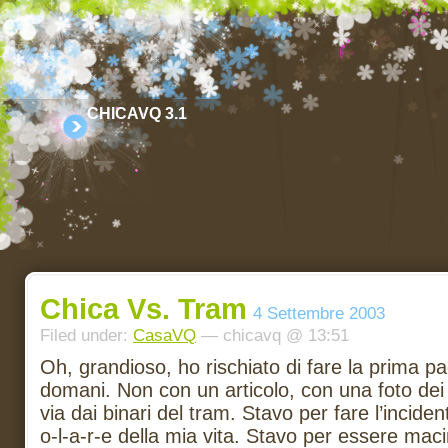
CHICAVQ 3.1
Chica Vs. Tram
4 Settembre 2003
Filed under:
CasaVQ
— chicavq @ 13:51
Oh, grandioso, ho rischiato di fare la prima pag
domani. Non con un articolo, con una foto dei m
via dai binari del tram. Stavo per fare l’inciden
o-l-a-r-e della mia vita. Stavo per essere macin