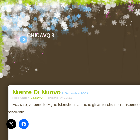
CHICAVQ 3.1
Niente Di Nuovo
2 Settembre 2003
Filed under:
CasaVQ
— chicavq @ 20:12
Eccazzo, va bene le Fighe Isteriche, ma anche gli amici che non ti rispond
Condividi: