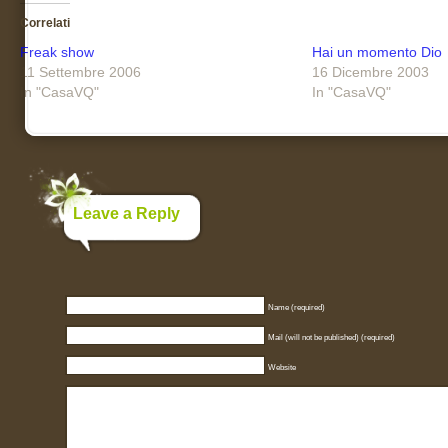
Correlati
Freak show
Hai un momento Dio
11 Settembre 2006
16 Dicembre 2003
In "CasaVQ"
In "CasaVQ"
Leave a Reply
Name (required)
Mail (will not be published) (required)
Website