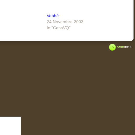
Vabbé
24 Novembre 2003
In "CasaVQ"
no
com
ment