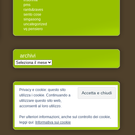
insonnia
pms
rants&raves
sento cose
singasong
uncategorized
vq pensiero
archivi
Archivi
Privacy e cookie: questo sito
utilizza i cookie. Continuando a
utilizzare questo sito web,
acconsenti al loro utilizzo.
Per ulteriori informazioni, anche sul controllo dei cookie,
leggi qui:
Informativa sui cookie