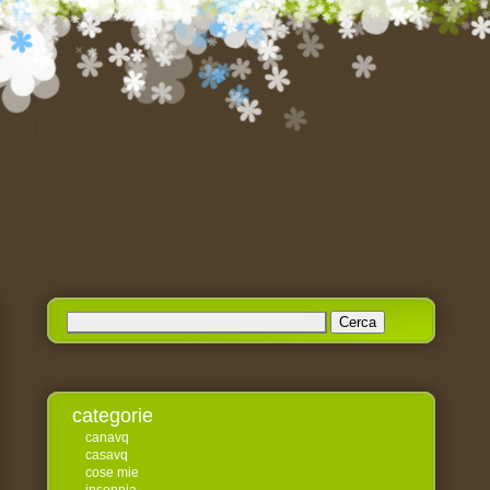
Ricerca
per:
categorie
canavq
casavq
cose mie