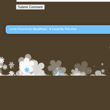
Lovely Powered By
WordPress
-
It Could Be This One