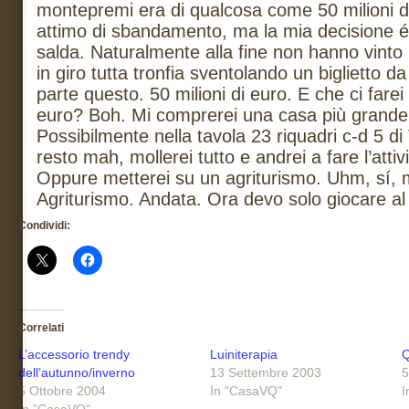
montepremi era di qualcosa come 50 milioni d
attimo di sbandamento, ma la mia decisione é
salda. Naturalmente alla fine non hanno vinto 
in giro tutta tronfia sventolando un biglietto 
parte questo. 50 milioni di euro. E che ci farei
euro? Boh. Mi comprerei una casa più grande
Possibilmente nella tavola 23 riquadri c-d 5 di T
resto mah, mollerei tutto e andrei a fare l’atti
Oppure metterei su un agriturismo. Uhm, sí, mi
Agriturismo. Andata. Ora devo solo giocare al
Condividi:
Correlati
L’accessorio trendy
Luiniterapia
Q
dell’autunno/inverno
13 Settembre 2003
5
5 Ottobre 2004
In "CasaVQ"
I