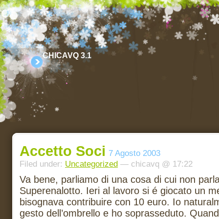
CHICAVQ 3.1
Accetto Soci
7 Agosto 2003
Filed under:
Uncategorized
— chicavq @ 17:22
Va bene, parliamo di una cosa di cui non parla
Superenalotto. Ieri al lavoro si é giocato un 
bisognava contribuire con 10 euro. Io naturalm
gesto dell’ombrello e ho soprasseduto. Quando