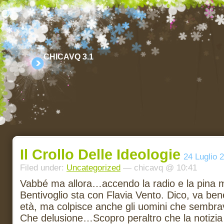
CHICAVQ 3.1
Il Crollo Delle Ideologie
24 Luglio 
Filed under:
Uncategorized
— chicavq @ 10:41
Vabbé ma allora…accendo la radio e la pina 
Bentivoglio sta con Flavia Vento. Dico, va bene
età, ma colpisce anche gli uomini che sembrav
Che delusione…Scopro peraltro che la notizia 