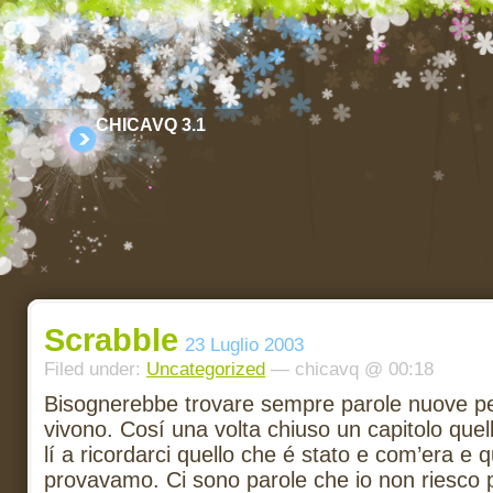
CHICAVQ 3.1
Scrabble
23 Luglio 2003
Filed under:
Uncategorized
— chicavq @ 00:18
Bisognerebbe trovare sempre parole nuove per
vivono. Cosí una volta chiuso un capitolo que
lí a ricordarci quello che é stato e com’era e 
provavamo. Ci sono parole che io non riesco pi