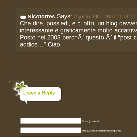
Says:
Nicotorres
Agosto 29th, 2007 at 14:10
Che dire, possiedi, e ci offri, un blog davver
interessante e graficamente molto accattiv
Posto nel 2003 perchÃ¨ questo Ã¨ il “post c
addice…” Ciao
Leave a Reply
Name (required)
Mail (will not be published) (required)