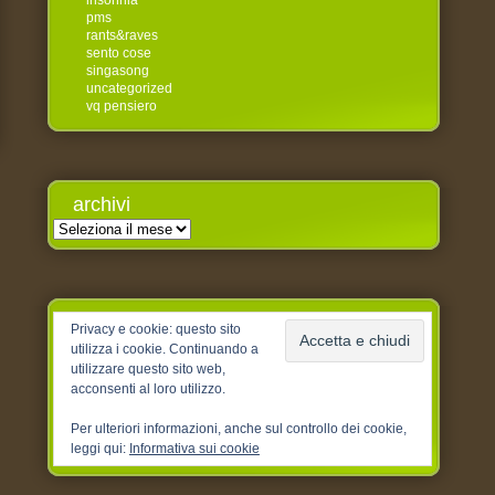
insonnia
pms
rants&raves
sento cose
singasong
uncategorized
vq pensiero
archivi
Archivi
Privacy e cookie: questo sito
utilizza i cookie. Continuando a
utilizzare questo sito web,
acconsenti al loro utilizzo.
Per ulteriori informazioni, anche sul controllo dei cookie,
leggi qui:
Informativa sui cookie