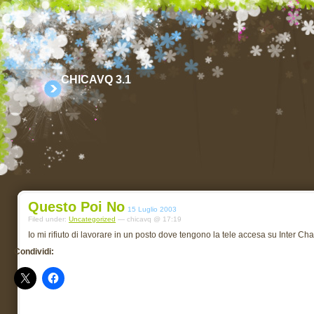
CHICAVQ 3.1
Questo Poi No
15 Luglio 2003
Filed under:
Uncategorized
— chicavq @ 17:19
Io mi rifiuto di lavorare in un posto dove tengono la tele accesa su Inter Ch
Condividi: