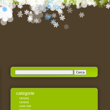
Ricerca
per:
categorie
canavq
casavq
cose mie