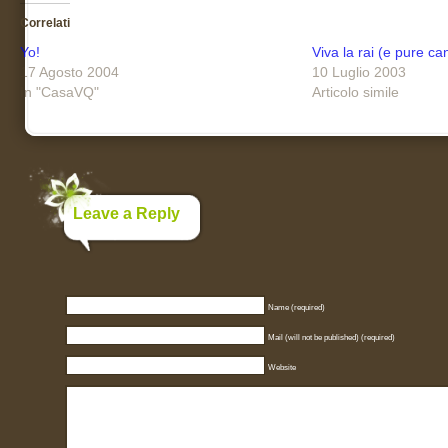
Correlati
Yo!
Viva la rai (e pure ca
17 Agosto 2004
10 Luglio 2003
In "CasaVQ"
Articolo simile
Leave a Reply
Name (required)
Mail (will not be published) (required)
Website