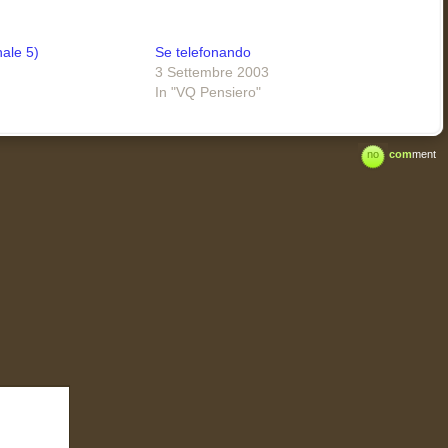
nale 5)
Se telefonando
3 Settembre 2003
In "VQ Pensiero"
no
com
ment