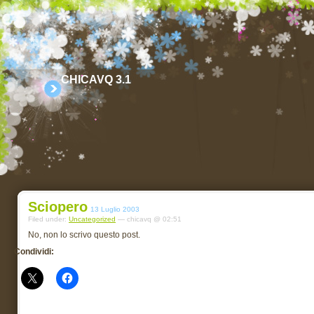
CHICAVQ 3.1
Sciopero
13 Luglio 2003
Filed under:
Uncategorized
— chicavq @ 02:51
No, non lo scrivo questo post.
Condividi: