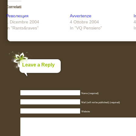
Correlati
Революция
Avvertenze
I
1 Dicembre 2004
4 Ottobre 2004
4
In "Rants&raves"
In "VQ Pensiero"
I
Leave a Reply
Name (required)
Mail (will not be published) (required)
Website