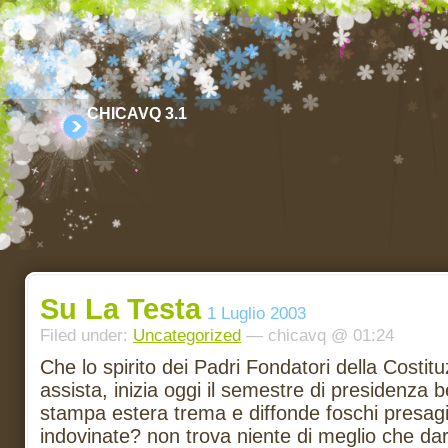
CHICAVQ 3.1
Su La Testa
1 Luglio 2003
Filed under:
Uncategorized
— chicavq @ 01:24
Che lo spirito dei Padri Fondatori della Costit
assista, inizia oggi il semestre di presidenza 
stampa estera trema e diffonde foschi presagi 
indovinate? non trova niente di meglio che dar