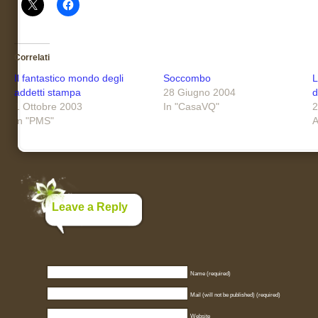
Correlati
Il fantastico mondo degli
Soccombo
L
addetti stampa
28 Giugno 2004
d
1 Ottobre 2003
In "CasaVQ"
2
In "PMS"
A
Leave a Reply
Name (required)
Mail (will not be published) (required)
Website