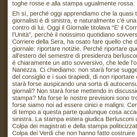
toghe rosse e alla stampa ugualmente rossa.
Eh sí, perché oggi apprendiamo che la quasi to
giornalisti é di sinistra, e naturalmente c’é una
contro di lui. Oggi il Giornale titolava “E’ il C
l’Unità”, perché il notissimo quotidiano sovversi
Corriere della Sera, ha osato fare quello che 
giornale: riportare notizie. Perché riportare q
all’estero del semestre di presidenza berlusc
é chiaramente un atto sovversivo, che lede l’o
Nanezza. Ci chiediamo: non starà forse sugge
del consiglio e i suoi tirapiedi, di non riportar
starà forse auspicando una sorta di autocensu
giornali? Non starà forse mettendo in discussio
stampa? Ma forse le nostre previsioni sono tr
forse siamo noi ad essere cinici e maligni. Ce
di tempo a questa parte qualunque cosa accad
sinistra. La stampa estera giudica Berlusconi 
Colpa dei magistrati e della stampa politicizzati
Colpa dei Verdi che non hanno fatto costruire l