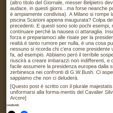
(altro titolo del Giornale, messer Belpietro dev
audace, in questi giorni…ma forse neanche poi
é ampiamente condivisa). A Milano si rompe la
piscina Scarioni appena inaugurata? Colpa del
precedenti. E questi sono solo pochi esempi
continuare perché la nausea ci attanaglia. I
forza e prepariamoci alle risate per la presid
realtà é tanto rumore per nulla, é una cosa 
nessuno si ricorda chi c’era come presidente
fa, ad esempio. Abbiamo peró il terribile sosp
riuscirà a creare imbarazzi non indifferenti, e 
facile assumere la presidenza europea dalla 
zerbinesca nei confronti di G.W.Bush. Ci aspe
sappiamo che non ci deluderà.
[Questo post é scritto con il plurale majestatis 
uniformarsi alla forma-mentis del Cavalier Sil
Arcore]
Condividi: