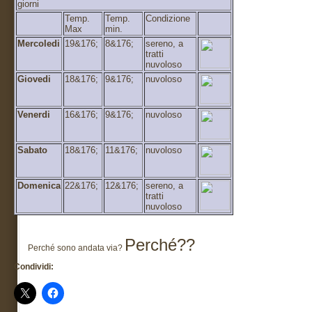
giorni
Temp.
Temp.
Condizione
Max
min.
Mercoledi
19&176;
8&176;
sereno, a
tratti
nuvoloso
Giovedi
18&176;
9&176;
nuvoloso
Venerdi
16&176;
9&176;
nuvoloso
Sabato
18&176;
11&176;
nuvoloso
Domenica
22&176;
12&176;
sereno, a
tratti
nuvoloso
Perché??
Perché sono andata via?
Condividi: