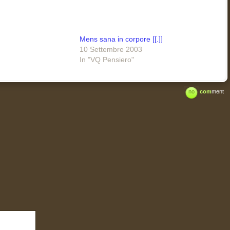
Mens sana in corpore [[.]]
10 Settembre 2003
In "VQ Pensiero"
no
com
ment