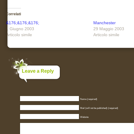
Correlati
&176;&176;&176;
Manchester
1 Giugno 2003
29 Maggio 2003
Articolo simile
Articolo simile
Leave a Reply
Name (required)
Mail (will not be published) (required)
Website