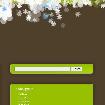
Ricerca
per:
categorie
canavq
casavq
cose mie