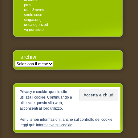
insonnia
pms
rants&raves
sento cose
singasong
uncategorized
vq pensiero
archivi
Archivi
Privacy e cookie: questo sito
utilizza i cookie. Continuando a
utilizzare questo sito web,
acconsenti al loro utilizzo.
Per ulteriori informazioni, anche sul controllo dei cookie,
leggi qui:
Informativa sui cookie