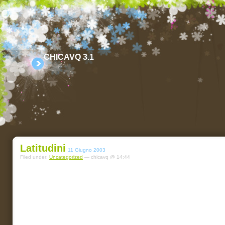
CHICAVQ 3.1
Latitudini
11 Giugno 2003
Filed under:
Uncategorized
— chicavq @ 14:44