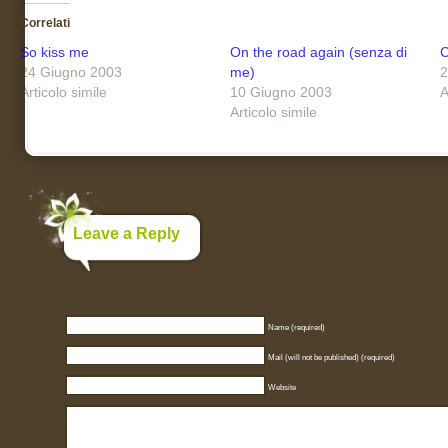
Correlati
So kiss me
On the road again (senza di
C
24 Giugno 2003
me)
2
Articolo simile
10 Giugno 2003
A
Articolo simile
Leave a Reply
Name (required)
Mail (will not be published) (required)
Website