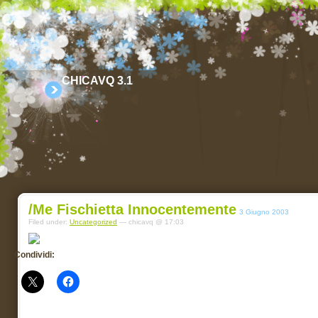
CHICAVQ 3.1
/me Fischietta Innocentemente
3 Giugno 2003
Filed under:
Uncategorized
— chicavq @ 17:03
Condividi: