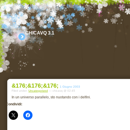
CHICAVQ 3.1
&176;&176;&176;
1 Giugno 2003
Filed under:
Uncategorized
— chicavq @ 02:45
In un universo parallelo, sto nuotando con i delfini.
Condividi: