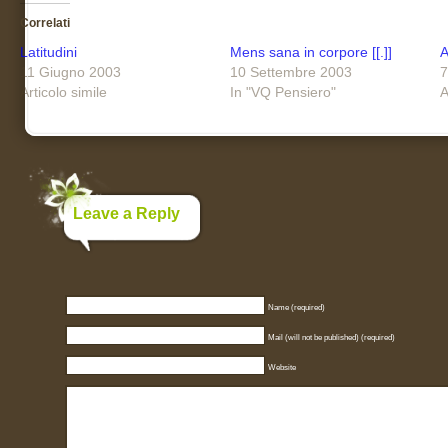
Correlati
Latitudini
Mens sana in corpore [[.]]
A
11 Giugno 2003
10 Settembre 2003
7
Articolo simile
In "VQ Pensiero"
A
Leave a Reply
Name (required)
Mail (will not be published) (required)
Website