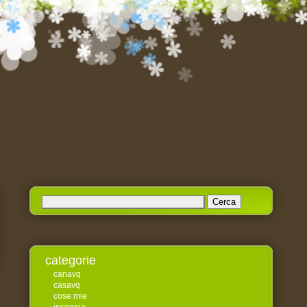
Ricerca
per:
categorie
canavq
casavq
cose mie